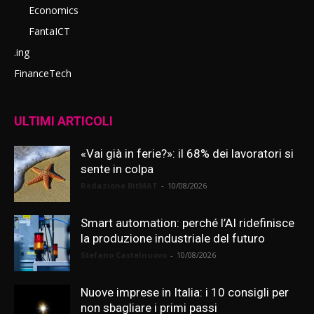
Economics
FantaICT
.ing
FinanceTech
ULTIMI ARTICOLI
«Vai già in ferie?»: il 68% dei lavoratori si
sente in colpa
Redazione BitMAT
-
10/08/2026
Smart automation: perché l’AI ridefinisce
la produzione industriale del futuro
Stefano Castelnuovo
-
10/08/2026
Nuove imprese in Italia: i 10 consigli per
non sbagliare i primi passi