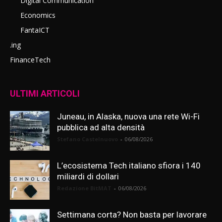
Digital Communication
Economics
FantaICT
.ing
FinanceTech
ULTIMI ARTICOLI
Juneau, in Alaska, nuova una rete Wi-Fi
pubblica ad alta densità
Stefano Castelnuovo
-
06/08/2026
L’ecosistema Tech italiano sfiora i 140
miliardi di dollari
Redazione BitMAT
-
06/08/2026
Settimana corta? Non basta per lavorare