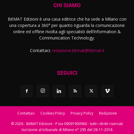
CHI SIAMO
BitMAT Edizioni è una casa editrice che ha sede a Milano con
una copertura a 360° per quanto riguarda la comunicazione
online ed offline rivolta agli specialisti dell'lnformation &
Communication Technology.
Contattaci:
redazione.bitmat@bitmat.it
SEGUICI
Contattaci
Cookies Policy
Privacy Policy
Redazione
© 2026 - BitMAT Edizioni - P.Iva 09091900960 - tutti i diritti riservati
Iscrizione al tribunale di Milano n° 295 del 28-11-2018