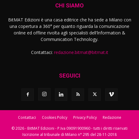
CHI SIAMO
BitMAT Edizioni è una casa editrice che ha sede a Milano con
una copertura a 360° per quanto riguarda la comunicazione
online ed offline rivolta agli specialisti dell'lnformation &
Communication Technology.
Contattaci:
redazione.bitmat@bitmat.it
SEGUICI
Contattaci
Cookies Policy
Privacy Policy
Redazione
© 2026 - BitMAT Edizioni - P.Iva 09091900960 - tutti i diritti riservati
Iscrizione al tribunale di Milano n° 295 del 28-11-2018