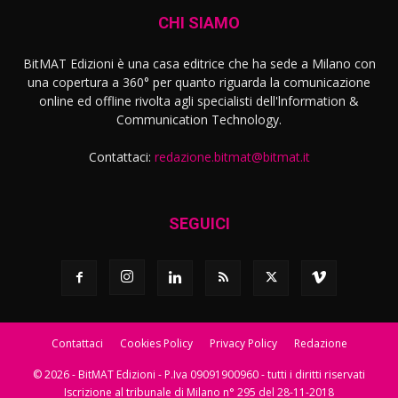
CHI SIAMO
BitMAT Edizioni è una casa editrice che ha sede a Milano con
una copertura a 360° per quanto riguarda la comunicazione
online ed offline rivolta agli specialisti dell'lnformation &
Communication Technology.
Contattaci:
redazione.bitmat@bitmat.it
SEGUICI
Contattaci
Cookies Policy
Privacy Policy
Redazione
© 2026 - BitMAT Edizioni - P.Iva 09091900960 - tutti i diritti riservati
Iscrizione al tribunale di Milano n° 295 del 28-11-2018