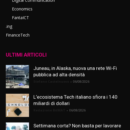
Digital Communication
Economics
FantaICT
.ing
FinanceTech
ULTIMI ARTICOLI
Juneau, in Alaska, nuova una rete Wi-Fi
pubblica ad alta densità
Stefano Castelnuovo
-
06/08/2026
L’ecosistema Tech italiano sfiora i 140
miliardi di dollari
Redazione BitMAT
-
06/08/2026
Settimana corta? Non basta per lavorare