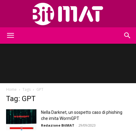
BitMat
Home
Tags
GPT
Tag: GPT
Nella Darknet, un sospetto caso di phishing
che imita WormGPT
Redazione BitMAT
-
29/09/2023