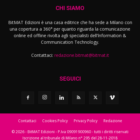
CHI SIAMO
BitMAT Edizioni è una casa editrice che ha sede a Milano con
una copertura a 360° per quanto riguarda la comunicazione
online ed offline rivolta agli specialisti dell'lnformation &
Communication Technology.
Contattaci:
redazione.bitmat@bitmat.it
SEGUICI
Contattaci
Cookies Policy
Privacy Policy
Redazione
© 2026 - BitMAT Edizioni - P.Iva 09091900960 - tutti i diritti riservati
Iscrizione al tribunale di Milano n° 295 del 28-11-2018