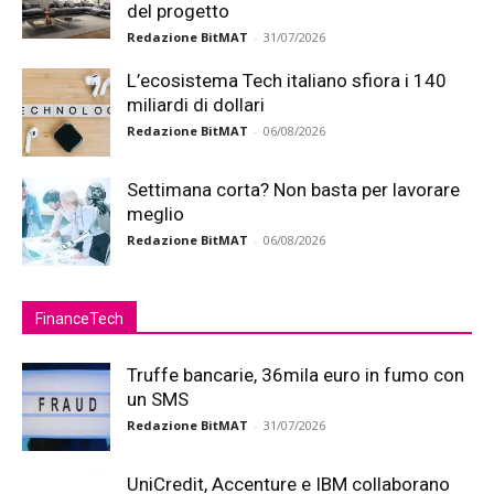
del progetto
Redazione BitMAT
-
31/07/2026
L’ecosistema Tech italiano sfiora i 140
miliardi di dollari
Redazione BitMAT
-
06/08/2026
Settimana corta? Non basta per lavorare
meglio
Redazione BitMAT
-
06/08/2026
FinanceTech
Truffe bancarie, 36mila euro in fumo con
un SMS
Redazione BitMAT
-
31/07/2026
UniCredit, Accenture e IBM collaborano