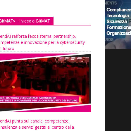
BitMATv – I video di BitMAT
endAI rafforza l’ecosistema: partnership,
mpetenze e innovazione per la cybersecurity
l futuro
endAI punta sul canale: competenze,
nsulenza e servizi gestiti al centro della