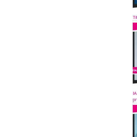
Ti
IA
pr