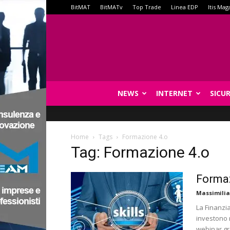
BitMAT
BitMATv
Top Trade
Linea EDP
Itis Mag
NEWS
INTERNET
SICU
Home
Tags
Formazione 4.o
Tag: Formazione 4.o
Formaz
Massimilia
La Finanzi
investono n
webinar gr