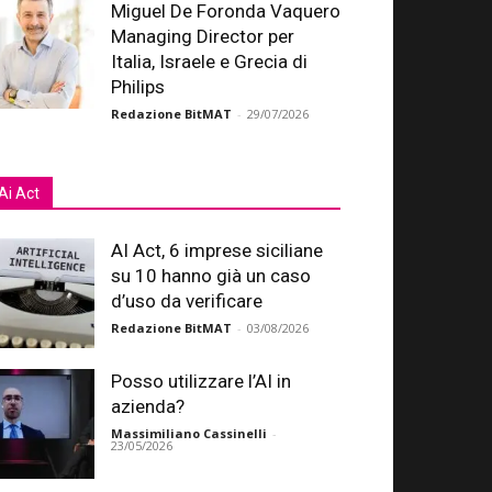
Miguel De Foronda Vaquero
Managing Director per
Italia, Israele e Grecia di
Philips
Redazione BitMAT
-
29/07/2026
Ai Act
AI Act, 6 imprese siciliane
su 10 hanno già un caso
d’uso da verificare
Redazione BitMAT
-
03/08/2026
Posso utilizzare l’AI in
azienda?
Massimiliano Cassinelli
-
23/05/2026