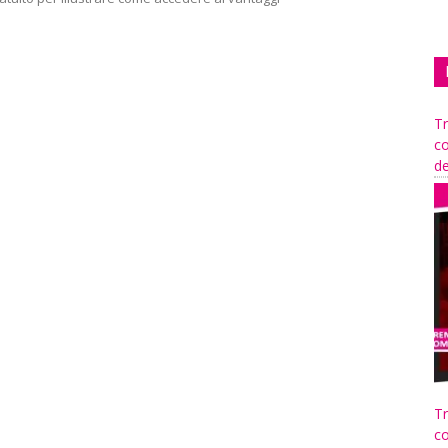
Tr
co
de
Tr
co