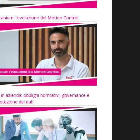
tanium: l’evoluzione del Motion Control
 in azienda: obblighi normativi, governance e
otezione dei dati