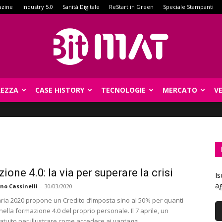
azine
Industry 5.0
Sanità Digitale
ReStart in Green
Speciale Stampanti
REZZA
CASE HISTORY
TECNOLOGIE
MERCATO
V
BitMat
ione 4.0: la via per superare la crisi
Is
ag
no Cassinelli
-
30/03/2020
aria 2020 propone un Credito d’Imposta sino al 50% per quanti
ella formazione 4.0 del proprio personale. Il 7 aprile, un
atuito per illustrare come accedere ai vantaggi