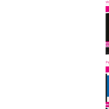
st
Pe