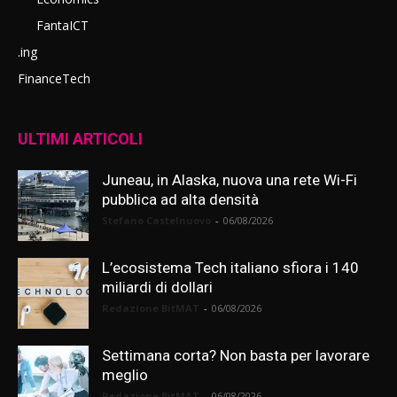
FantaICT
.ing
FinanceTech
ULTIMI ARTICOLI
Juneau, in Alaska, nuova una rete Wi-Fi
pubblica ad alta densità
Stefano Castelnuovo
-
06/08/2026
L’ecosistema Tech italiano sfiora i 140
miliardi di dollari
Redazione BitMAT
-
06/08/2026
Settimana corta? Non basta per lavorare
meglio
Redazione BitMAT
-
06/08/2026