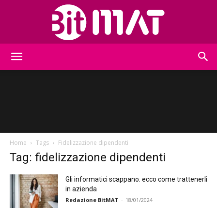
BitMat
Home
Tags
Fidelizzazione dipendenti
Tag: fidelizzazione dipendenti
Gli informatici scappano: ecco come trattenerli
in azienda
Redazione BitMAT
-
18/01/2024