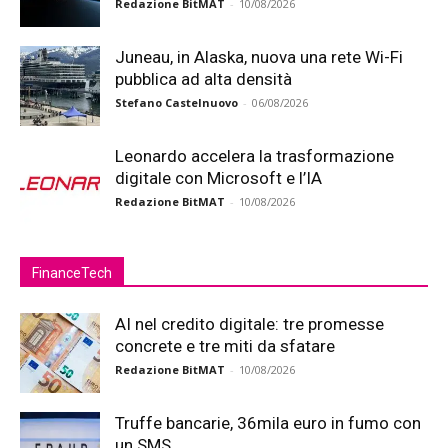
Redazione BitMAT
-
10/08/2026
Juneau, in Alaska, nuova una rete Wi-Fi
pubblica ad alta densità
Stefano Castelnuovo
-
06/08/2026
Leonardo accelera la trasformazione
digitale con Microsoft e l’IA
Redazione BitMAT
-
10/08/2026
FinanceTech
AI nel credito digitale: tre promesse
concrete e tre miti da sfatare
Redazione BitMAT
-
10/08/2026
Truffe bancarie, 36mila euro in fumo con
un SMS