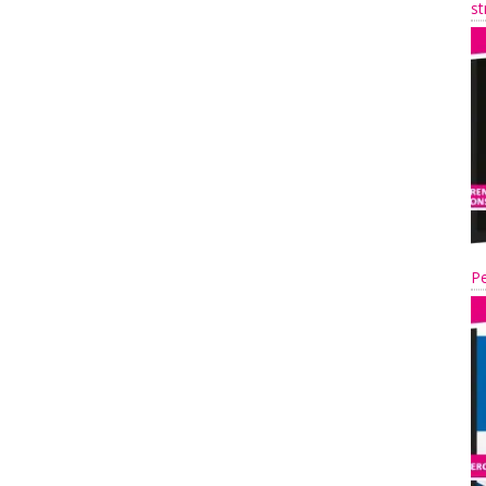
st
Pe