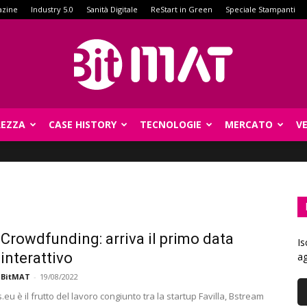
azine
Industry 5.0
Sanità Digitale
ReStart in Green
Speciale Stampanti
REZZA
CASE HISTORY
TECNOLOGIE
MERCATO
V
BitMat
 Crowdfunding: arriva il primo data
Is
 interattivo
ag
 BitMAT
-
19/08/2022
eu è il frutto del lavoro congiunto tra la startup Favilla, Bstream