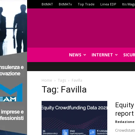
BitMAT
BitMATv
Top Trade
Linea EDP
Itis Mag
NEWS
INTERNET
SICU
Home
Tags
Favilla
Tag: Favilla
Equity
report
Redazione
Crowdstats.