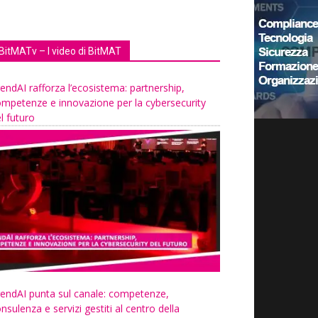
BitMATv – I video di BitMAT
endAI rafforza l’ecosistema: partnership,
mpetenze e innovazione per la cybersecurity
l futuro
endAI punta sul canale: competenze,
nsulenza e servizi gestiti al centro della