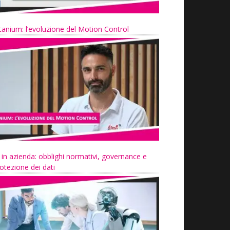
tanium: l’evoluzione del Motion Control
 in azienda: obblighi normativi, governance e
otezione dei dati