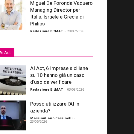
Miguel De Foronda Vaquero
Managing Director per
Italia, Israele e Grecia di
Philips
Redazione BitMAT
-
29/07/2026
Ai Act
AI Act, 6 imprese siciliane
su 10 hanno già un caso
d’uso da verificare
Redazione BitMAT
-
03/08/2026
Posso utilizzare l’AI in
azienda?
Massimiliano Cassinelli
-
23/05/2026