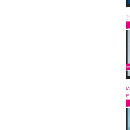
Ti
IA
pr