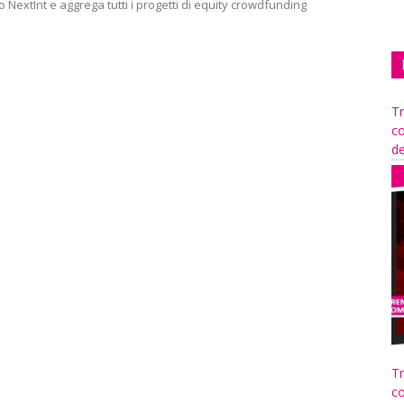
to NextInt e aggrega tutti i progetti di equity crowdfunding
Tr
co
de
Tr
co