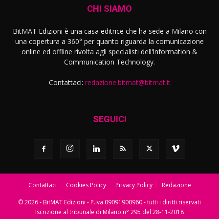
CHI SIAMO
BitMAT Edizioni è una casa editrice che ha sede a Milano con
una copertura a 360° per quanto riguarda la comunicazione
online ed offline rivolta agli specialisti dell'lnformation &
Communication Technology.
Contattaci:
redazione.bitmat@bitmat.it
SEGUICI
Contattaci
Cookies Policy
Privacy Policy
Redazione
© 2026 - BitMAT Edizioni - P.Iva 09091900960 - tutti i diritti riservati
Iscrizione al tribunale di Milano n° 295 del 28-11-2018