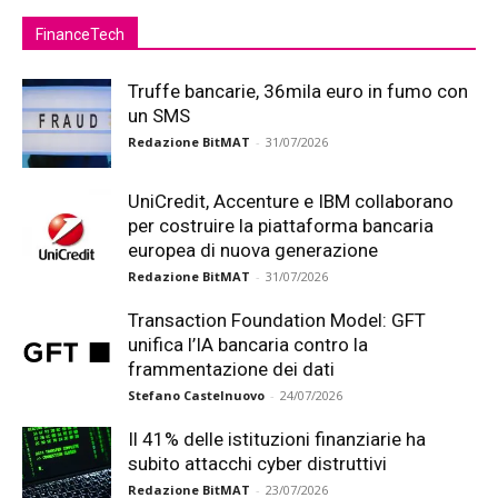
FinanceTech
Truffe bancarie, 36mila euro in fumo con
un SMS
Redazione BitMAT
-
31/07/2026
UniCredit, Accenture e IBM collaborano
per costruire la piattaforma bancaria
europea di nuova generazione
Redazione BitMAT
-
31/07/2026
Transaction Foundation Model: GFT
unifica l’IA bancaria contro la
frammentazione dei dati
Stefano Castelnuovo
-
24/07/2026
Il 41% delle istituzioni finanziarie ha
subito attacchi cyber distruttivi
Redazione BitMAT
-
23/07/2026