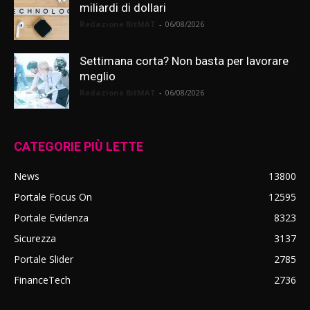
miliardi di dollari
Redazione BitMAT
-
06/08/2026
Settimana corta? Non basta per lavorare
meglio
Redazione BitMAT
-
06/08/2026
CATEGORIE PIÙ LETTE
News
13800
Portale Focus On
12595
Portale Evidenza
8323
Sicurezza
3137
Portale Slider
2785
FinanceTech
2736