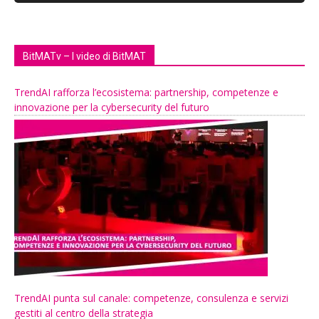
BitMATv – I video di BitMAT
TrendAI rafforza l’ecosistema: partnership, competenze e
innovazione per la cybersecurity del futuro
TrendAI punta sul canale: competenze, consulenza e servizi
gestiti al centro della strategia