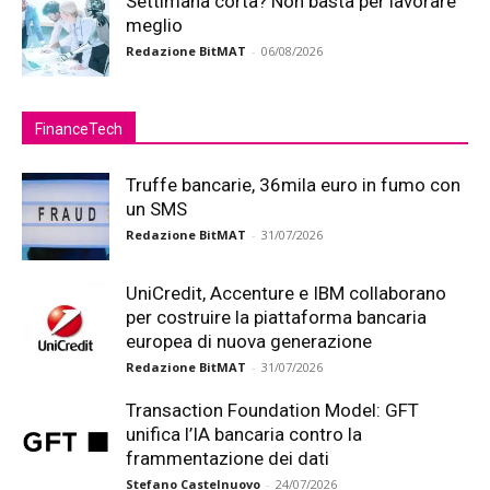
Settimana corta? Non basta per lavorare
meglio
Redazione BitMAT
-
06/08/2026
FinanceTech
Truffe bancarie, 36mila euro in fumo con
un SMS
Redazione BitMAT
-
31/07/2026
UniCredit, Accenture e IBM collaborano
per costruire la piattaforma bancaria
europea di nuova generazione
Redazione BitMAT
-
31/07/2026
Transaction Foundation Model: GFT
unifica l’IA bancaria contro la
frammentazione dei dati
Stefano Castelnuovo
-
24/07/2026