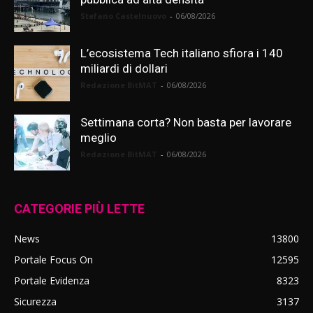
Stefano Castelnuovo
-
06/08/2026
L’ecosistema Tech italiano sfiora i 140
miliardi di dollari
Redazione BitMAT
-
06/08/2026
Settimana corta? Non basta per lavorare
meglio
Redazione BitMAT
-
06/08/2026
CATEGORIE PIÙ LETTE
News
13800
Portale Focus On
12595
Portale Evidenza
8323
Sicurezza
3137