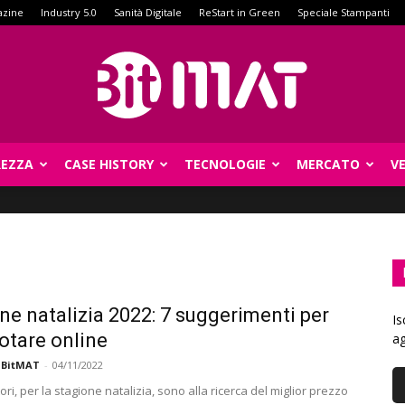
azine
Industry 5.0
Sanità Digitale
ReStart in Green
Speciale Stampanti
REZZA
CASE HISTORY
TECNOLOGIE
MERCATO
V
BitMat
ne natalizia 2022: 7 suggerimenti per
Is
notare online
ag
 BitMAT
-
04/11/2022
ri, per la stagione natalizia, sono alla ricerca del miglior prezzo