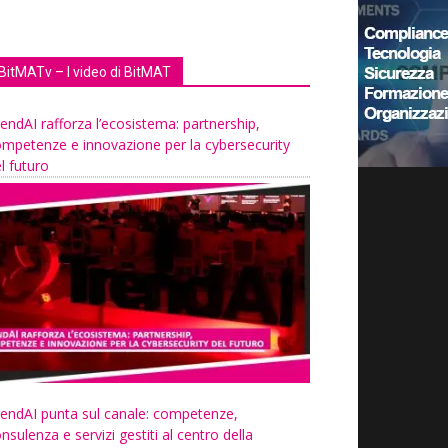
BitMATv – I video di BitMAT
endAI rafforza l’ecosistema: partnership,
mpetenze e innovazione per la cybersecurity
l futuro
endAI punta sul canale: competenze,
nsulenza e servizi gestiti al centro della