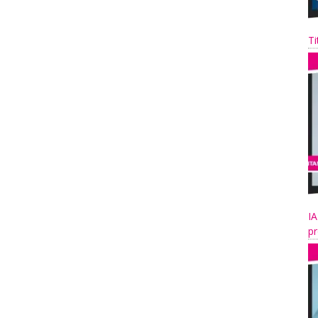
Ti
IA
pr