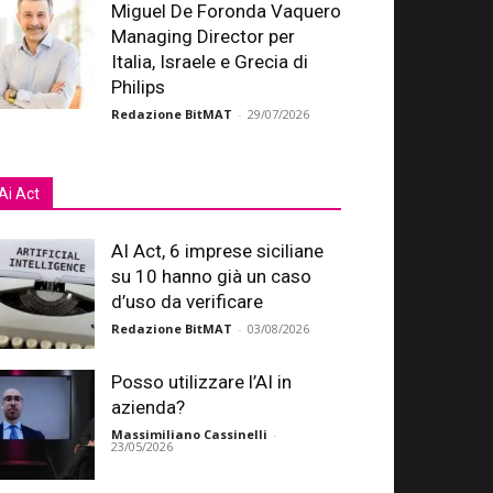
Miguel De Foronda Vaquero
Managing Director per
Italia, Israele e Grecia di
Philips
Redazione BitMAT
-
29/07/2026
Ai Act
AI Act, 6 imprese siciliane
su 10 hanno già un caso
d’uso da verificare
Redazione BitMAT
-
03/08/2026
Posso utilizzare l’AI in
azienda?
Massimiliano Cassinelli
-
23/05/2026