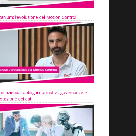
tanium: l’evoluzione del Motion Control
 in azienda: obblighi normativi, governance e
otezione dei dati