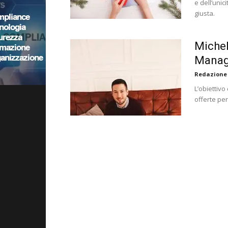
e dell’uni
giusta.
Michel
Manage
Redazione
L’obiettivo
offerte per