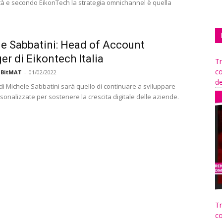
cità e secondo EikonTech la strategia omnichannel è quella
e Sabbatini: Head of Account
r di Eikontech Italia
Tr
co
 BitMAT
-
01/02/2022
de
 di Michele Sabbatini sarà quello di continuare a sviluppare
sonalizzate per sostenere la crescita digitale delle aziende.
Tr
co