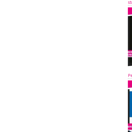
st
Pe