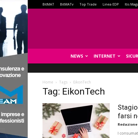
BitMAT
BitMATv
Top Trade
Linea EDP
Itis Mag
NEWS
INTERNET
SICU
Home
Tags
EikonTech
Tag: EikonTech
Stagio
farsi 
Redazione
I consumato