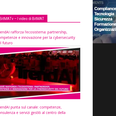
BitMATv – I video di BitMAT
endAI rafforza l’ecosistema: partnership,
mpetenze e innovazione per la cybersecurity
l futuro
endAI punta sul canale: competenze,
nsulenza e servizi gestiti al centro della