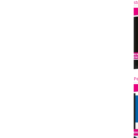
st
Pe