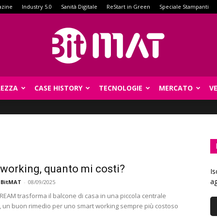
azine
Industry 5.0
Sanità Digitale
ReStart in Green
Speciale Stampanti
REZZA
CASE HISTORY
TECNOLOGIE
MERCATO
V
BitMat
working, quanto mi costi?
Is
ag
 BitMAT
-
08/09/2025
REAM trasforma il balcone di casa in una piccola centrale
, un buon rimedio per uno smart working sempre più costoso