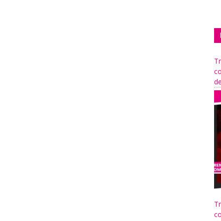
Tr
co
de
Tr
co