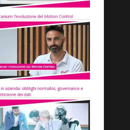
tanium: l’evoluzione del Motion Control
 in azienda: obblighi normativi, governance e
otezione dei dati