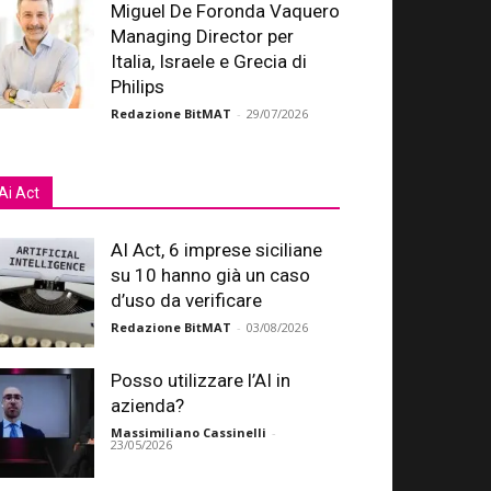
Miguel De Foronda Vaquero
Managing Director per
Italia, Israele e Grecia di
Philips
Redazione BitMAT
-
29/07/2026
Ai Act
AI Act, 6 imprese siciliane
su 10 hanno già un caso
d’uso da verificare
Redazione BitMAT
-
03/08/2026
Posso utilizzare l’AI in
azienda?
Massimiliano Cassinelli
-
23/05/2026