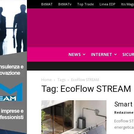
BitMAT
BitMATv
Top Trade
Linea EDP
Itis Mag
NEWS
INTERNET
SICU
Home
Tags
EcoFlow STREAM
Tag: EcoFlow STREAM
Smart 
Redazione
Ecoflow ST
energetica