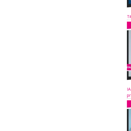
Ti
IA
pr