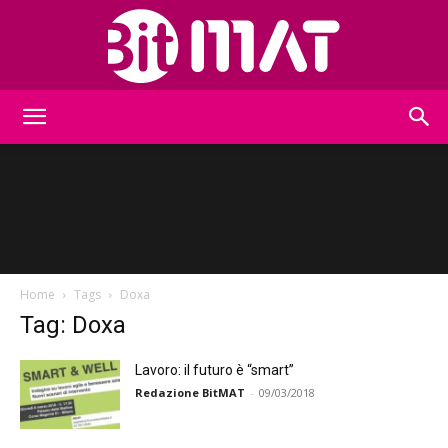
BitMat
Home
Tags
Doxa
Tag: Doxa
Lavoro: il futuro è “smart”
Redazione BitMAT
-
09/03/2018