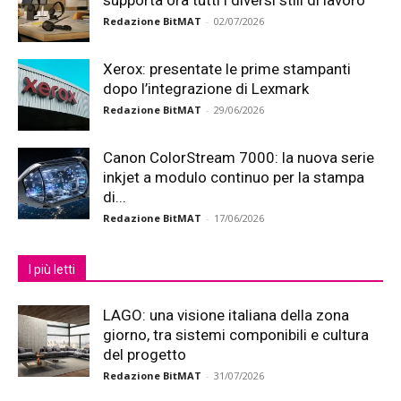
supporta ora tutti i diversi stili di lavoro
Redazione BitMAT
-
02/07/2026
Xerox: presentate le prime stampanti
dopo l’integrazione di Lexmark
Redazione BitMAT
-
29/06/2026
Canon ColorStream 7000: la nuova serie
inkjet a modulo continuo per la stampa
di...
Redazione BitMAT
-
17/06/2026
I più letti
LAGO: una visione italiana della zona
giorno, tra sistemi componibili e cultura
del progetto
Redazione BitMAT
-
31/07/2026