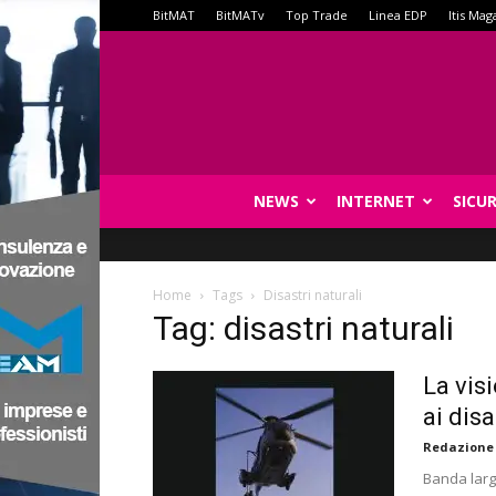
BitMAT
BitMATv
Top Trade
Linea EDP
Itis Mag
NEWS
INTERNET
SICU
Home
Tags
Disastri naturali
Tag: disastri naturali
La vis
ai disa
Redazione
Banda larga