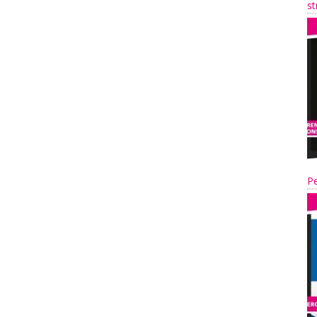
st
Pe