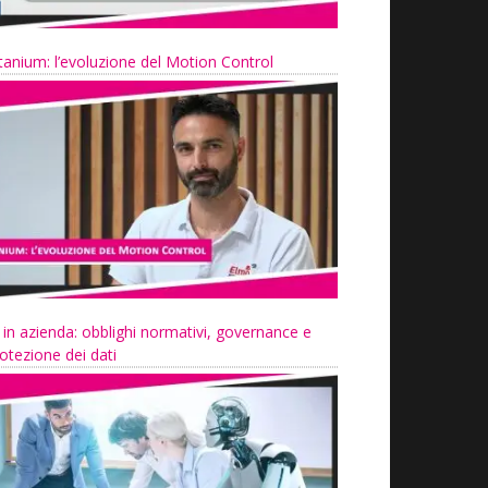
tanium: l’evoluzione del Motion Control
 in azienda: obblighi normativi, governance e
otezione dei dati