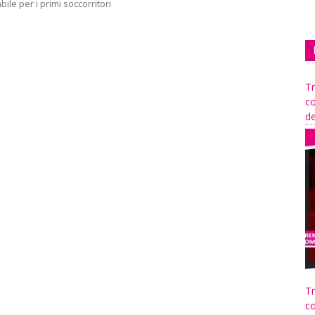
ile per i primi soccorritori
Tr
co
de
Tr
co