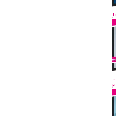
Ti
IA
pr