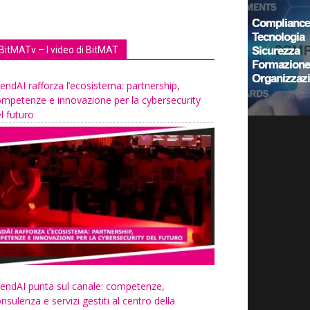
BitMATv – I video di BitMAT
endAI rafforza l’ecosistema: partnership,
mpetenze e innovazione per la cybersecurity
l futuro
endAI punta sul canale: competenze,
nsulenza e servizi gestiti al centro della