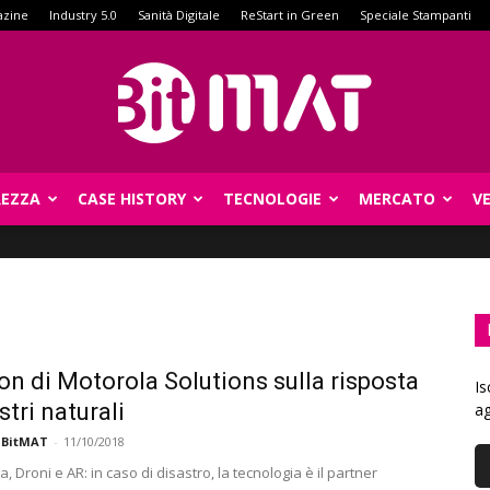
azine
Industry 5.0
Sanità Digitale
ReStart in Green
Speciale Stampanti
REZZA
CASE HISTORY
TECNOLOGIE
MERCATO
V
BitMat
ion di Motorola Solutions sulla risposta
Is
stri naturali
ag
 BitMAT
-
11/10/2018
, Droni e AR: in caso di disastro, la tecnologia è il partner