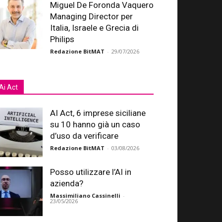
Miguel De Foronda Vaquero
Managing Director per
Italia, Israele e Grecia di
Philips
Redazione BitMAT
-
29/07/2026
Ai Act
AI Act, 6 imprese siciliane
su 10 hanno già un caso
d’uso da verificare
Redazione BitMAT
-
03/08/2026
Posso utilizzare l’AI in
azienda?
Massimiliano Cassinelli
-
23/05/2026