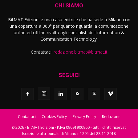
CHI SIAMO
BitMAT Edizioni è una casa editrice che ha sede a Milano con
una copertura a 360° per quanto riguarda la comunicazione
online ed offline rivolta agli specialisti dell'lnformation &
Communication Technology.
Contattaci:
redazione.bitmat@bitmat.it
SEGUICI
Contattaci
Cookies Policy
Privacy Policy
Redazione
© 2026 - BitMAT Edizioni - P.Iva 09091900960 - tutti i diritti riservati
Iscrizione al tribunale di Milano n° 295 del 28-11-2018