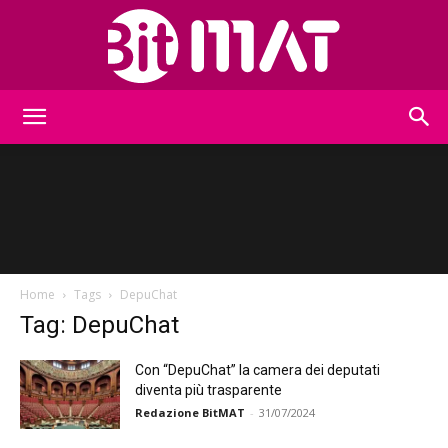
BitMat
Home
Tags
DepuChat
Tag: DepuChat
Con “DepuChat” la camera dei deputati
diventa più trasparente
Redazione BitMAT
-
31/07/2024