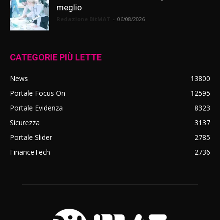
meglio
Redazione BitMAT
-
06/08/2026
CATEGORIE PIÙ LETTE
News
13800
Portale Focus On
12595
Portale Evidenza
8323
Sicurezza
3137
Portale Slider
2785
FinanceTech
2736