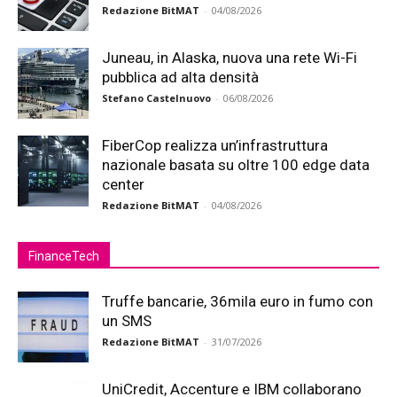
Redazione BitMAT
-
04/08/2026
Juneau, in Alaska, nuova una rete Wi-Fi
pubblica ad alta densità
Stefano Castelnuovo
-
06/08/2026
FiberCop realizza un’infrastruttura
nazionale basata su oltre 100 edge data
center
Redazione BitMAT
-
04/08/2026
FinanceTech
Truffe bancarie, 36mila euro in fumo con
un SMS
Redazione BitMAT
-
31/07/2026
UniCredit, Accenture e IBM collaborano