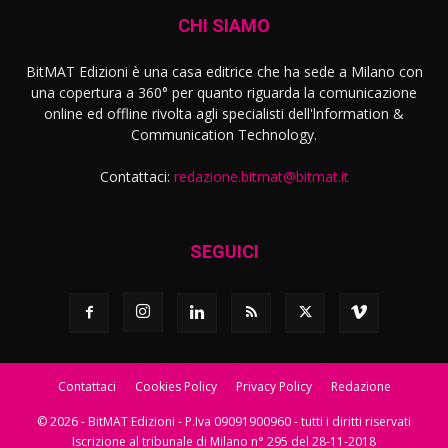
CHI SIAMO
BitMAT Edizioni è una casa editrice che ha sede a Milano con
una copertura a 360° per quanto riguarda la comunicazione
online ed offline rivolta agli specialisti dell'lnformation &
Communication Technology.
Contattaci:
redazione.bitmat@bitmat.it
SEGUICI
Contattaci
Cookies Policy
Privacy Policy
Redazione
© 2026 - BitMAT Edizioni - P.Iva 09091900960 - tutti i diritti riservati
Iscrizione al tribunale di Milano n° 295 del 28-11-2018