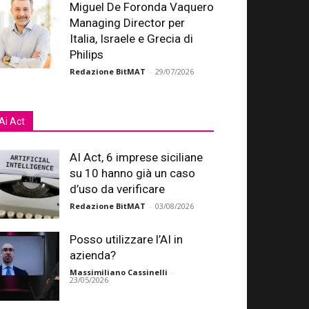
Miguel De Foronda Vaquero
Managing Director per
Italia, Israele e Grecia di
Philips
Redazione BitMAT
-
29/07/2026
Ai Act
AI Act, 6 imprese siciliane
su 10 hanno già un caso
d’uso da verificare
Redazione BitMAT
-
03/08/2026
Posso utilizzare l’AI in
azienda?
Massimiliano Cassinelli
-
23/05/2026