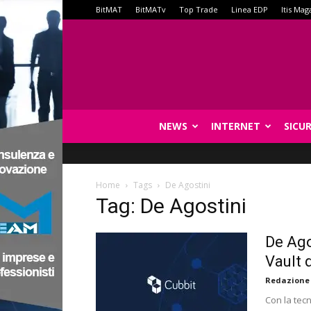
BitMAT
BitMATv
Top Trade
Linea EDP
Itis Mag
NEWS
INTERNET
SICU
Home
Tags
De Agostini
Tag: De Agostini
De Ago
Vault 
Redazione
Con la tecn