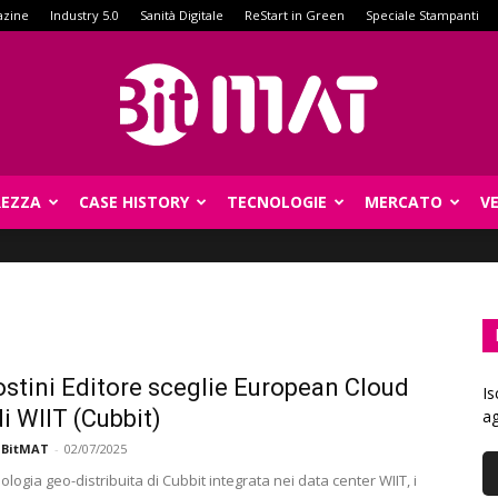
azine
Industry 5.0
Sanità Digitale
ReStart in Green
Speciale Stampanti
REZZA
CASE HISTORY
TECNOLOGIE
MERCATO
V
BitMat
stini Editore sceglie European Cloud
Is
di WIIT (Cubbit)
ag
 BitMAT
-
02/07/2025
ologia geo-distribuita di Cubbit integrata nei data center WIIT, i