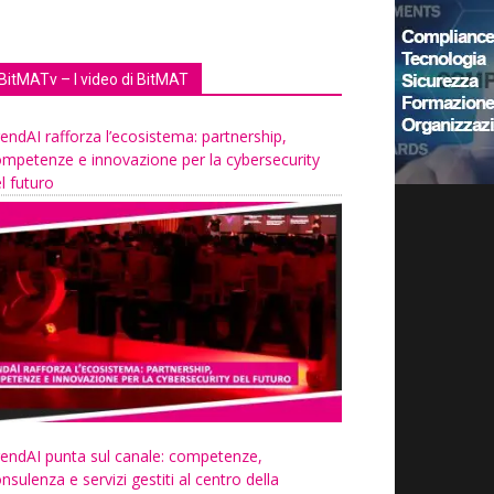
BitMATv – I video di BitMAT
endAI rafforza l’ecosistema: partnership,
mpetenze e innovazione per la cybersecurity
l futuro
endAI punta sul canale: competenze,
nsulenza e servizi gestiti al centro della