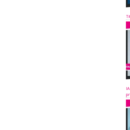
Ti
IA
pr