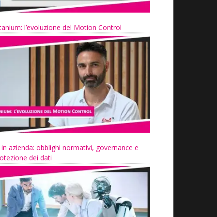
tanium: l’evoluzione del Motion Control
 in azienda: obblighi normativi, governance e
otezione dei dati