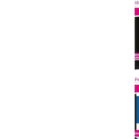
st
Pe