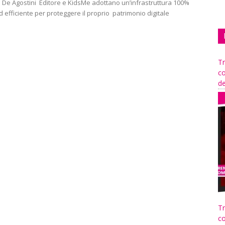
di De Agostini Editore e KidsMe adottano un’infrastruttura 100%
 efficiente per proteggere il proprio patrimonio digitale
Tr
co
de
Tr
co