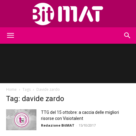
BitMat
Home
Tags
Davide zardo
Tag: davide zardo
TTG del 15 ottobre: a caccia delle migliori
risorse con Visiotalent
Redazione BitMAT
-
15/10/2017