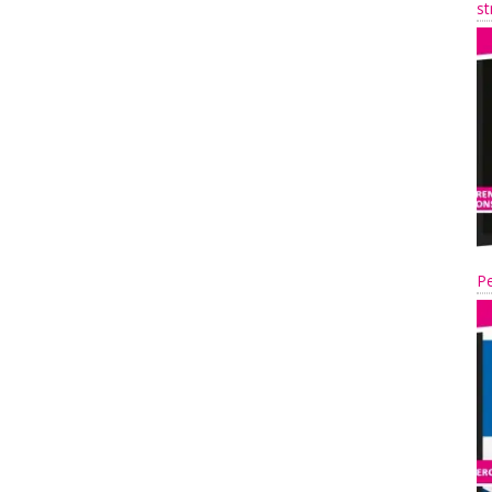
st
Pe