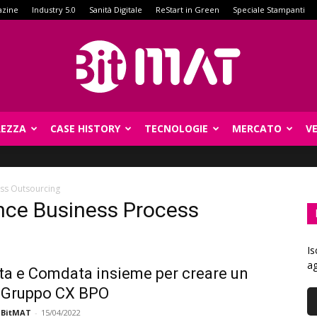
azine
Industry 5.0
Sanità Digitale
ReStart in Green
Speciale Stampanti
REZZA
CASE HISTORY
TECNOLOGIE
MERCATO
V
BitMat
ss Outsourcing
nce Business Process
Is
ag
a e Comdata insieme per creare un
 Gruppo CX BPO
 BitMAT
-
15/04/2022