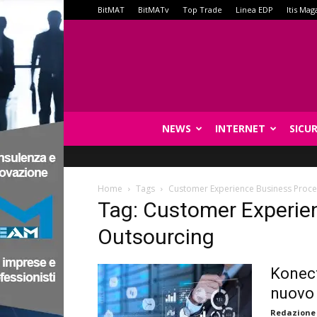
BitMAT
BitMATv
Top Trade
Linea EDP
Itis Mag
NEWS
INTERNET
SICU
Home
Tags
Customer Experience Business Proce
Tag: Customer Experie
Outsourcing
Konect
nuovo
Redazione