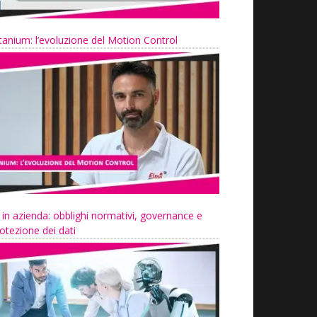
tanium: l’evoluzione del Motion Control
 in azienda: obblighi normativi, governance e
otezione dei dati