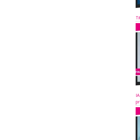
Ti
IA
pr