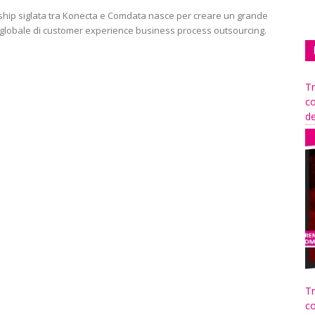
ship siglata tra Konecta e Comdata nasce per creare un grande
globale di customer experience business process outsourcing.
Tr
co
de
Tr
co