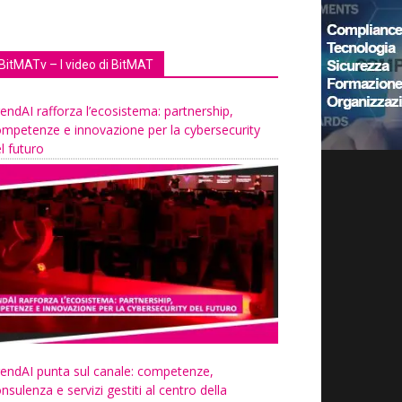
BitMATv – I video di BitMAT
endAI rafforza l’ecosistema: partnership,
mpetenze e innovazione per la cybersecurity
l futuro
endAI punta sul canale: competenze,
nsulenza e servizi gestiti al centro della