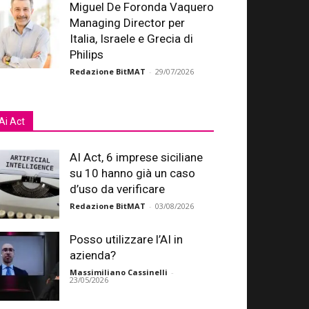
Miguel De Foronda Vaquero
Managing Director per
Italia, Israele e Grecia di
Philips
Redazione BitMAT
-
29/07/2026
Ai Act
AI Act, 6 imprese siciliane
su 10 hanno già un caso
d’uso da verificare
Redazione BitMAT
-
03/08/2026
Posso utilizzare l’AI in
azienda?
Massimiliano Cassinelli
-
23/05/2026