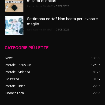
miliardi di dollari
Redazione BitMAT
-
06/08/2026
Settimana corta? Non basta per lavorare
meglio
Redazione BitMAT
-
06/08/2026
CATEGORIE PIÙ LETTE
News
13800
Portale Focus On
12595
Portale Evidenza
8323
Sicurezza
3137
Portale Slider
2785
FinanceTech
2736