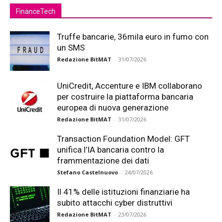
FinanceTech
Truffe bancarie, 36mila euro in fumo con
un SMS
Redazione BitMAT
-
31/07/2026
UniCredit, Accenture e IBM collaborano
per costruire la piattaforma bancaria
europea di nuova generazione
Redazione BitMAT
-
31/07/2026
Transaction Foundation Model: GFT
unifica l’IA bancaria contro la
frammentazione dei dati
Stefano Castelnuovo
-
24/07/2026
Il 41% delle istituzioni finanziarie ha
subito attacchi cyber distruttivi
Redazione BitMAT
-
23/07/2026