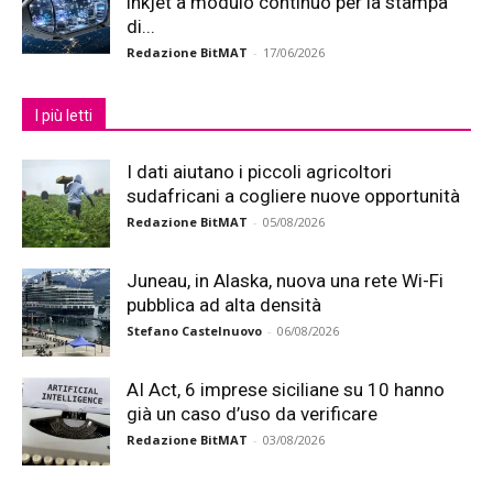
inkjet a modulo continuo per la stampa
di...
Redazione BitMAT
-
17/06/2026
I più letti
I dati aiutano i piccoli agricoltori
sudafricani a cogliere nuove opportunità
Redazione BitMAT
-
05/08/2026
Juneau, in Alaska, nuova una rete Wi-Fi
pubblica ad alta densità
Stefano Castelnuovo
-
06/08/2026
AI Act, 6 imprese siciliane su 10 hanno
già un caso d’uso da verificare
Redazione BitMAT
-
03/08/2026