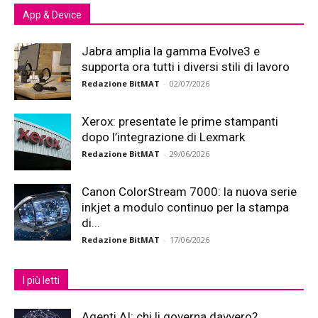
App & Device
Jabra amplia la gamma Evolve3 e
supporta ora tutti i diversi stili di lavoro
Redazione BitMAT
-
02/07/2026
Xerox: presentate le prime stampanti
dopo l’integrazione di Lexmark
Redazione BitMAT
-
29/06/2026
Canon ColorStream 7000: la nuova serie
inkjet a modulo continuo per la stampa
di...
Redazione BitMAT
-
17/06/2026
I più letti
Agenti AI: chi li governa davvero?