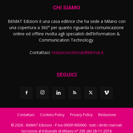
CHI SIAMO
BitMAT Edizioni è una casa editrice che ha sede a Milano con
una copertura a 360° per quanto riguarda la comunicazione
online ed offline rivolta agli specialisti dell'lnformation &
Communication Technology.
Contattaci:
redazione.bitmat@bitmat.it
SEGUICI
Contattaci
Cookies Policy
Privacy Policy
Redazione
© 2026 - BitMAT Edizioni - P.Iva 09091900960 - tutti i diritti riservati
Iscrizione al tribunale di Milano n° 295 del 28-11-2018