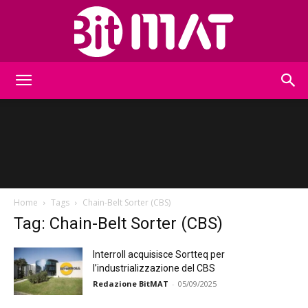
BitMat
Home
Tags
Chain-Belt Sorter (CBS)
Tag: Chain-Belt Sorter (CBS)
Interroll acquisisce Sortteq per
l’industrializzazione del CBS
Redazione BitMAT
-
05/09/2025