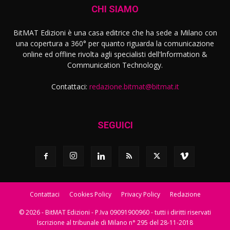
CHI SIAMO
BitMAT Edizioni è una casa editrice che ha sede a Milano con
una copertura a 360° per quanto riguarda la comunicazione
online ed offline rivolta agli specialisti dell'lnformation &
Communication Technology.
Contattaci:
redazione.bitmat@bitmat.it
SEGUICI
Contattaci
Cookies Policy
Privacy Policy
Redazione
© 2026 - BitMAT Edizioni - P.Iva 09091900960 - tutti i diritti riservati
Iscrizione al tribunale di Milano n° 295 del 28-11-2018