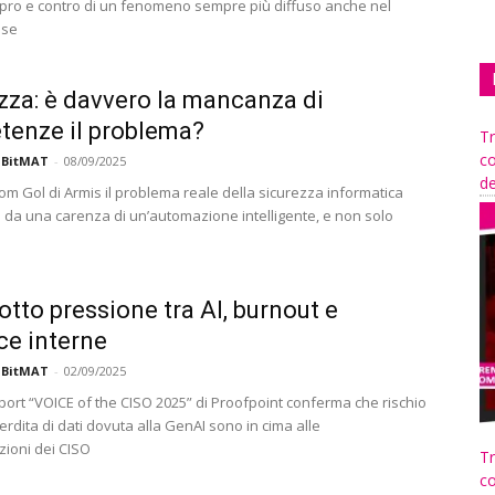
pro e contro di un fenomeno sempre più diffuso anche nel
ese
zza: è davvero la mancanza di
enze il problema?
Tr
co
 BitMAT
-
08/09/2025
de
m Gol di Armis il problema reale della sicurezza informatica
a da una carenza di un’automazione intelligente, e non solo
otto pressione tra AI, burnout e
e interne
 BitMAT
-
02/09/2025
eport “VOICE of the CISO 2025” di Proofpoint conferma che rischio
rdita di dati dovuta alla GenAI sono in cima alle
ioni dei CISO
Tr
co