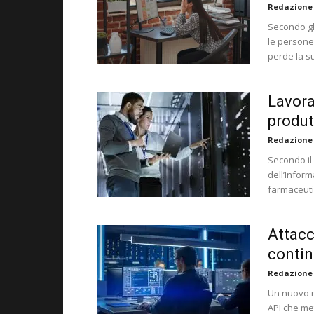
Redazione
Secondo gl
le persone 
perde la s
Lavorat
produt
Redazione
Secondo il
dell’Inform
farmaceuti
Attacc
contin
Redazione
Un nuovo r
API che met