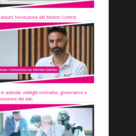
tanium: l’evoluzione del Motion Control
 in azienda: obblighi normativi, governance e
otezione dei dati