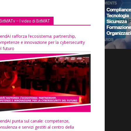
BitMATv – I video di BitMAT
endAI rafforza l’ecosistema: partnership,
mpetenze e innovazione per la cybersecurity
l futuro
endAI punta sul canale: competenze,
nsulenza e servizi gestiti al centro della