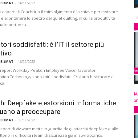
 BitMAT
-
04/11/2022
i esperti di CoachHub il coinvolgimento è la chiave per motivare
Ti
e allontanare lo spettro del quiet quitting, in cui la produttività
ua importanza.
ori soddisfatti: è l’IT il settore più
tivo
 BitMAT
-
16/09/2022
 report Workday Peakon Employee Voice i lavoratori
ation Technology sono i più soddisfatti. Crollano healthcare e
ca.
IA
pr
hi Deepfake e estorsioni informatiche
uano a preoccupare
 BitMAT
-
08/09/2022
eport di VMware mette in guardia dagli attacchi deepfake e alle
tono in difficoltà i team di sicurezza già in sovraccarico.