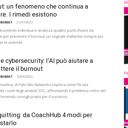
st
t: un fenomeno che continua a
re. I rimedi esistono
 BitMAT
-
21/07/2025
ssments individua e analizza quattro punti chiave da
e per prevenire il burnout, un segnale d’allarme sempre più
per le aziende
e cybersecurity: l’AI può aiutare a
tere il burnout
Pe
 BitMAT
-
10/06/2025
artina, di Palo Alto Networks esplora come l’AI stia
o i ruoli degli analisti SOC, affrontando il problema critico del
ornendo consigli pratici per il successo
quitting: da CoachHub 4 modi per
starlo