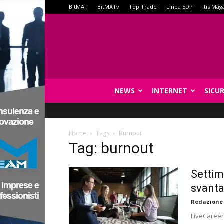
BitMAT
BitMATv
Top Trade
Linea EDP
Itis Mag
NEWS
INTERNET
SICU
Home
Tags
Burnout
Tag: burnout
Settim
svanta
Redazione
LiveCareer 