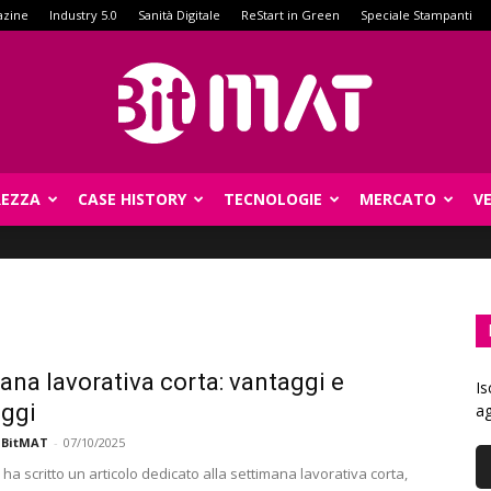
azine
Industry 5.0
Sanità Digitale
ReStart in Green
Speciale Stampanti
REZZA
CASE HISTORY
TECNOLOGIE
MERCATO
V
BitMat
ana lavorativa corta: vantaggi e
Is
ggi
ag
 BitMAT
-
07/10/2025
ha scritto un articolo dedicato alla settimana lavorativa corta,