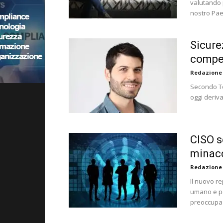
valutando 
nostro Pa
Sicure
compet
Redazione
Secondo To
oggi deriv
CISO s
minacc
Redazione
Il nuovo r
umano e pe
preoccupaz