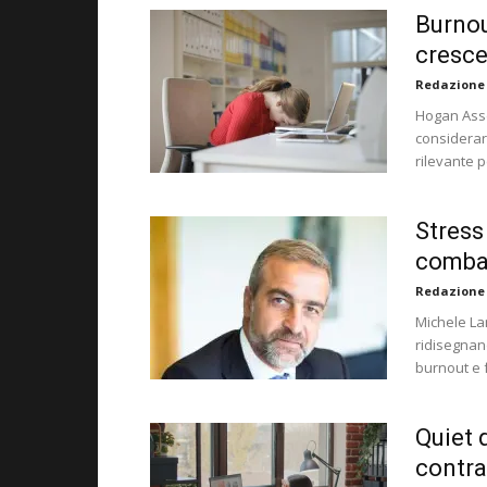
Burnou
cresce
Redazione
Hogan Asse
considerar
rilevante 
Stress 
combat
Redazione
Michele Lam
ridisegnand
burnout e f
Quiet 
contra