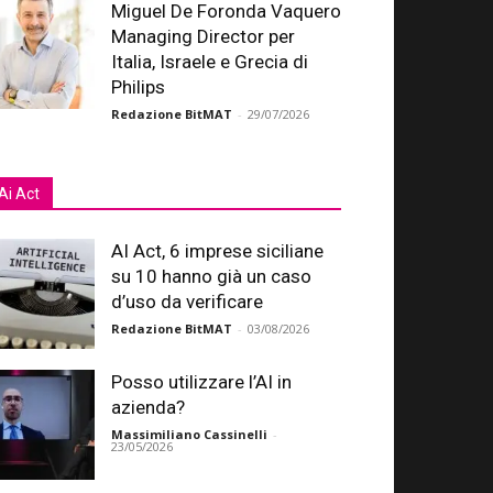
Miguel De Foronda Vaquero
Managing Director per
Italia, Israele e Grecia di
Philips
Redazione BitMAT
-
29/07/2026
Ai Act
AI Act, 6 imprese siciliane
su 10 hanno già un caso
d’uso da verificare
Redazione BitMAT
-
03/08/2026
Posso utilizzare l’AI in
azienda?
Massimiliano Cassinelli
-
23/05/2026