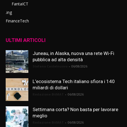
FantaICT
.ing
FinanceTech
ULTIMI ARTICOLI
Juneau, in Alaska, nuova una rete Wi-Fi
pubblica ad alta densità
Stefano Castelnuovo
-
06/08/2026
L’ecosistema Tech italiano sfiora i 140
miliardi di dollari
Redazione BitMAT
-
06/08/2026
Settimana corta? Non basta per lavorare
meglio
Redazione BitMAT
-
06/08/2026