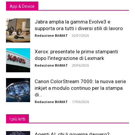
App & Device
Jabra amplia la gamma Evolve3 e
supporta ora tutti i diversi stili di lavoro
Redazione BitMAT
-
02/07/2026
Xerox: presentate le prime stampanti
dopo l’integrazione di Lexmark
Redazione BitMAT
-
29/06/2026
Canon ColorStream 7000: la nuova serie
inkjet a modulo continuo per la stampa
di...
Redazione BitMAT
-
17/06/2026
I più letti
Agenti AI: chi li governa davvero?