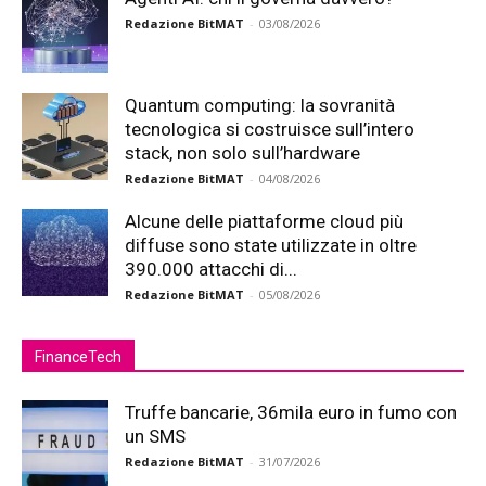
Redazione BitMAT
-
03/08/2026
Quantum computing: la sovranità
tecnologica si costruisce sull’intero
stack, non solo sull’hardware
Redazione BitMAT
-
04/08/2026
Alcune delle piattaforme cloud più
diffuse sono state utilizzate in oltre
390.000 attacchi di...
Redazione BitMAT
-
05/08/2026
FinanceTech
Truffe bancarie, 36mila euro in fumo con
un SMS
Redazione BitMAT
-
31/07/2026