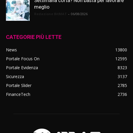
Settimana corta? Non basta per lavorare
meglio
Redazione BitMAT
-
06/08/2026
CATEGORIE PIÙ LETTE
News
13800
Portale Focus On
12595
Portale Evidenza
8323
Sicurezza
3137
Portale Slider
2785
FinanceTech
2736