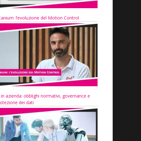
tanium: l’evoluzione del Motion Control
 in azienda: obblighi normativi, governance e
otezione dei dati