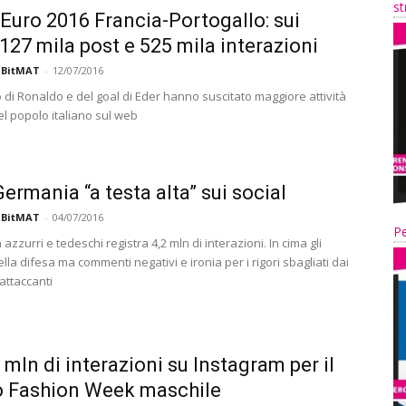
st
 Euro 2016 Francia-Portogallo: sui
 127 mila post e 525 mila interazioni
 BitMAT
-
12/07/2016
o di Ronaldo e del goal di Eder hanno suscitato maggiore attività
el popolo italiano sul web
Germania “a testa alta” sui social
 BitMAT
-
04/07/2016
Pe
a azzurri e tedeschi registra 4,2 mln di interazioni. In cima gli
ella difesa ma commenti negativi e ironia per i rigori sbagliati dai
attaccanti
3 mln di interazioni su Instagram per il
o Fashion Week maschile