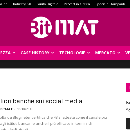
azine
Industry 5.0
Sanità Digitale
ReStart in Green
Speciale Stampanti
REZZA
CASE HISTORY
TECNOLOGIE
MERCATO
V
BitMat
liori banche sui social media
Is
ag
 BitMAT
-
10/10/2016
volta da Blogmeter certifica che FB si attesta come il canale più
agli istituti bancari e anche il più efficace in termini di
nto degli utenti