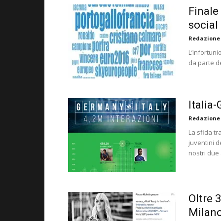
Finale
social
Redazione
L’infortuni
da parte d
Italia-
Redazione
La sfida tr
juventini d
nostri due 
Oltre 
Milan