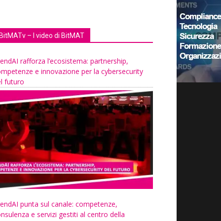
BitMATv – I video di BitMAT
endAI rafforza l’ecosistema: partnership,
mpetenze e innovazione per la cybersecurity
l futuro
endAI punta sul canale: competenze,
nsulenza e servizi gestiti al centro della