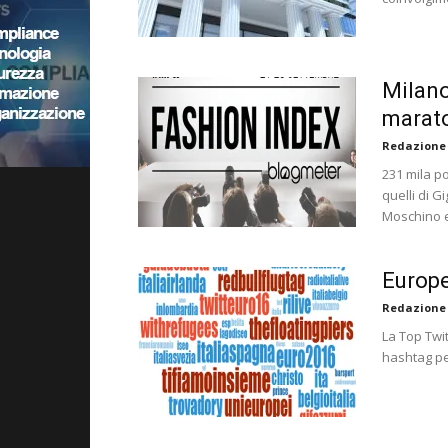
Milano
marato
Redazione
231 mila po
quelli di G
Moschino 
Europe
Redazione
La Top Twi
hashtag pe