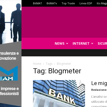
BitMAT
BitMATv
Top Trade
Linea EDP
Itis Mag
NEWS
INTERNET
SICU
Home
Tags
Blogmeter
Tag: Blogmeter
Le mig
Redazione
L’analisi s
utilizzato d
coinvolgime