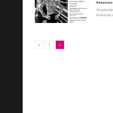
Redazione
Un passapa
brand più 
1
2