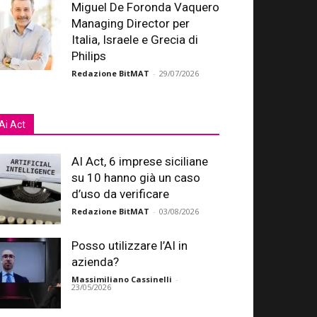
Miguel De Foronda Vaquero
Managing Director per
Italia, Israele e Grecia di
Philips
Redazione BitMAT
-
29/07/2026
Ai Act
AI Act, 6 imprese siciliane
su 10 hanno già un caso
d’uso da verificare
Redazione BitMAT
-
03/08/2026
Posso utilizzare l’AI in
azienda?
Massimiliano Cassinelli
-
23/05/2026