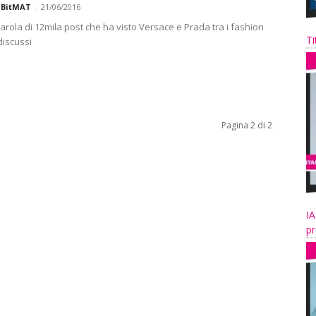
 BitMAT
-
21/06/2016
rola di 12mila post che ha visto Versace e Prada tra i fashion
Ti
discussi
Pagina 2 di 2
IA
pr