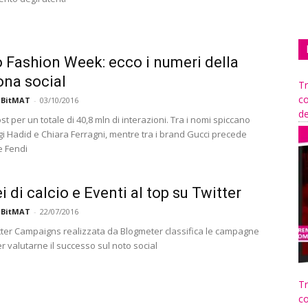
 Fashion Week: ecco i numeri della
na social
Tr
co
 BitMAT
-
03/10/2016
de
st per un totale di 40,8 mln di interazioni. Tra i nomi spiccano
igi Hadid e Chiara Ferragni, mentre tra i brand Gucci precede
e Fendi
i di calcio e Eventi al top su Twitter
 BitMAT
-
22/07/2016
tter Campaigns realizzata da Blogmeter classifica le campagne
r valutarne il successo sul noto social
Tr
co