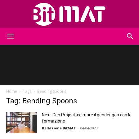
BitMat
Home
Tags
Bending Spoons
Tag: Bending Spoons
Next-Gen Project: colmare il gender gap con la
formazione
Redazione BitMAT
-
04/04/2023