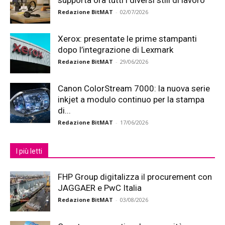
supporta ora tutti i diversi stili di lavoro
Redazione BitMAT
-
02/07/2026
Xerox: presentate le prime stampanti
dopo l’integrazione di Lexmark
Redazione BitMAT
-
29/06/2026
Canon ColorStream 7000: la nuova serie
inkjet a modulo continuo per la stampa
di...
Redazione BitMAT
-
17/06/2026
I più letti
FHP Group digitalizza il procurement con
JAGGAER e PwC Italia
Redazione BitMAT
-
03/08/2026