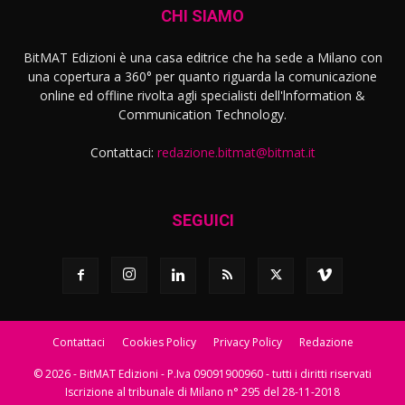
CHI SIAMO
BitMAT Edizioni è una casa editrice che ha sede a Milano con
una copertura a 360° per quanto riguarda la comunicazione
online ed offline rivolta agli specialisti dell'lnformation &
Communication Technology.
Contattaci:
redazione.bitmat@bitmat.it
SEGUICI
Contattaci
Cookies Policy
Privacy Policy
Redazione
© 2026 - BitMAT Edizioni - P.Iva 09091900960 - tutti i diritti riservati
Iscrizione al tribunale di Milano n° 295 del 28-11-2018