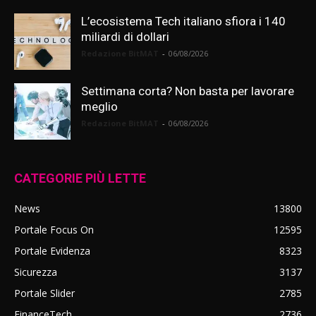
L’ecosistema Tech italiano sfiora i 140
miliardi di dollari
Redazione BitMAT
-
06/08/2026
Settimana corta? Non basta per lavorare
meglio
Redazione BitMAT
-
06/08/2026
CATEGORIE PIÙ LETTE
News
13800
Portale Focus On
12595
Portale Evidenza
8323
Sicurezza
3137
Portale Slider
2785
FinanceTech
2736