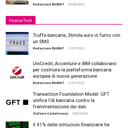
Redazione BitMAT
-
03/08/2026
FinanceTech
Truffe bancarie, 36mila euro in fumo con
un SMS
Redazione BitMAT
-
31/07/2026
UniCredit, Accenture e IBM collaborano
per costruire la piattaforma bancaria
europea di nuova generazione
Redazione BitMAT
-
31/07/2026
Transaction Foundation Model: GFT
unifica l’IA bancaria contro la
frammentazione dei dati
Stefano Castelnuovo
-
24/07/2026
Il 41% delle istituzioni finanziarie ha