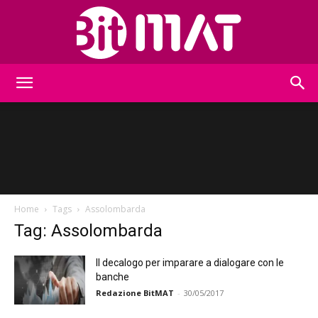
BitMat
Home
Tags
Assolombarda
Tag: Assolombarda
Il decalogo per imparare a dialogare con le
banche
Redazione BitMAT
-
30/05/2017