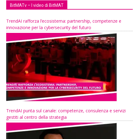
BitMATv – I video di BitMAT
TrendAI rafforza l’ecosistema: partnership, competenze e
innovazione per la cybersecurity del futuro
TrendAI punta sul canale: competenze, consulenza e servizi
gestiti al centro della strategia