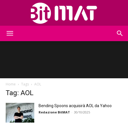
BitMat
Home
Tags
AOL
Tag: AOL
Bending Spoons acquisirà AOL da Yahoo
Redazione BitMAT
-
30/10/2025