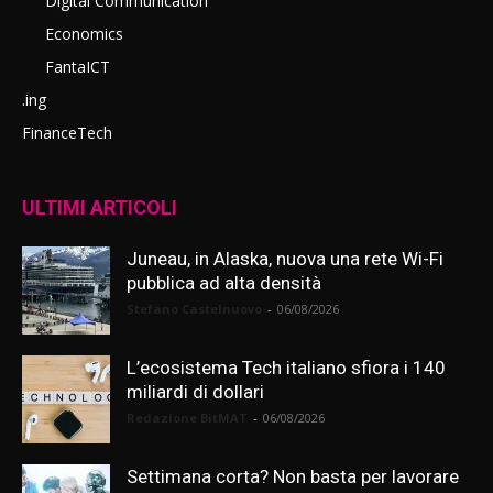
Digital Communication
Economics
FantaICT
.ing
FinanceTech
ULTIMI ARTICOLI
Juneau, in Alaska, nuova una rete Wi-Fi
pubblica ad alta densità
Stefano Castelnuovo
-
06/08/2026
L’ecosistema Tech italiano sfiora i 140
miliardi di dollari
Redazione BitMAT
-
06/08/2026
Settimana corta? Non basta per lavorare