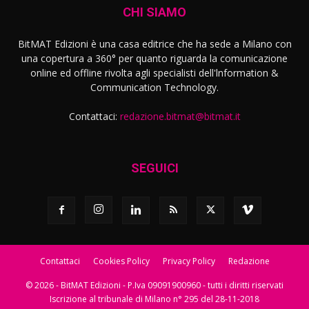
CHI SIAMO
BitMAT Edizioni è una casa editrice che ha sede a Milano con
una copertura a 360° per quanto riguarda la comunicazione
online ed offline rivolta agli specialisti dell'lnformation &
Communication Technology.
Contattaci:
redazione.bitmat@bitmat.it
SEGUICI
Contattaci
Cookies Policy
Privacy Policy
Redazione
© 2026 - BitMAT Edizioni - P.Iva 09091900960 - tutti i diritti riservati
Iscrizione al tribunale di Milano n° 295 del 28-11-2018