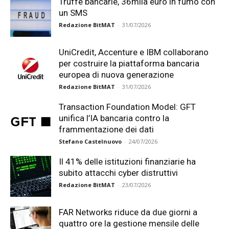
Truffe bancarie, 36mila euro in fumo con
un SMS
Redazione BitMAT
-
31/07/2026
UniCredit, Accenture e IBM collaborano
per costruire la piattaforma bancaria
europea di nuova generazione
Redazione BitMAT
-
31/07/2026
Transaction Foundation Model: GFT
unifica l’IA bancaria contro la
frammentazione dei dati
Stefano Castelnuovo
-
24/07/2026
Il 41% delle istituzioni finanziarie ha
subito attacchi cyber distruttivi
Redazione BitMAT
-
23/07/2026
FAR Networks riduce da due giorni a
quattro ore la gestione mensile delle