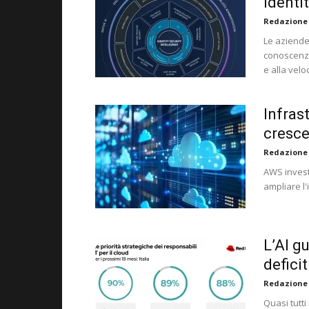
identi
Redazione
Le aziende
conoscenza 
e alla velo
Infrast
crescer
Redazione
AWS investi
ampliare l'
L’AI g
defici
Redazione
Quasi tutti