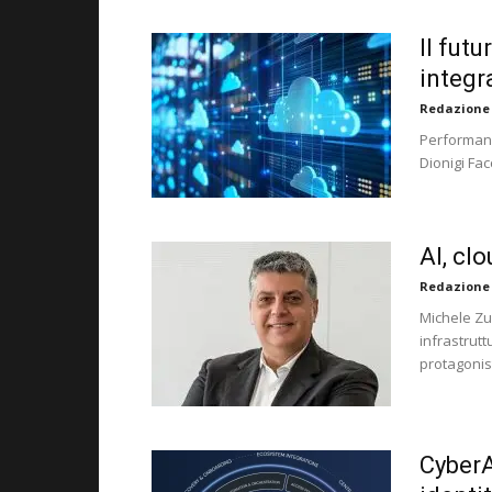
Il fut
integr
Redazione
Performance
Dionigi Fa
AI, cl
Redazione
Michele Zu
infrastrutt
protagonis
CyberAr