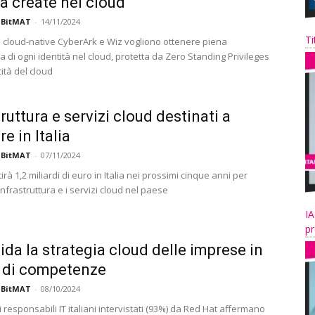
tà create nel cloud
 BitMAT
-
14/11/2024
Ti
 cloud-native CyberArk e Wiz vogliono ottenere piena
di ogni identità nel cloud, protetta da Zero Standing Privileges
cità del cloud
ruttura e servizi cloud destinati a
e in Italia
 BitMAT
-
07/11/2024
rà 1,2 miliardi di euro in Italia nei prossimi cinque anni per
infrastruttura e i servizi cloud nel paese
IA
pr
uida la strategia cloud delle imprese in
t di competenze
 BitMAT
-
08/10/2024
 i responsabili IT italiani intervistati (93%) da Red Hat affermano