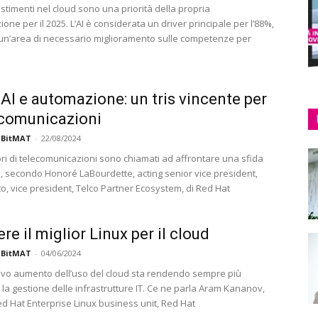
estimenti nel cloud sono una priorità della propria
one per il 2025. L’AI è considerata un driver principale per l’88%,
n’area di necessario miglioramento sulle competenze per
 AI e automazione: un tris vincente per
ecomunicazioni
 BitMAT
-
22/08/2024
ori di telecomunicazioni sono chiamati ad affrontare una sfida
, secondo Honoré LaBourdette, acting senior vice president,
o, vice president, Telco Partner Ecosystem, di Red Hat
re il miglior Linux per il cloud
 BitMAT
-
04/06/2024
sivo aumento dell’uso del cloud sta rendendo sempre più
la gestione delle infrastrutture IT. Ce ne parla Aram Kananov,
ed Hat Enterprise Linux business unit, Red Hat