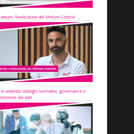
tanium: l’evoluzione del Motion Control
 in azienda: obblighi normativi, governance e
otezione dei dati