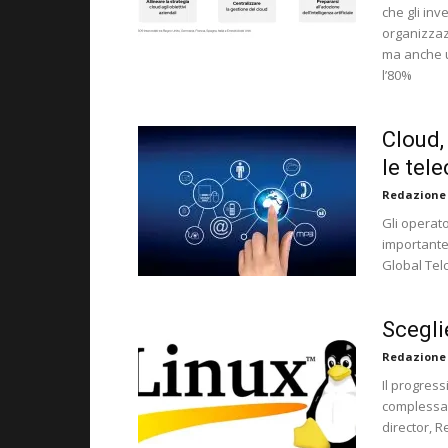
che gli inv
organizzazi
ma anche u
l’80%
Cloud,
le tel
Redazione
Gli operat
importante
Global Telc
Sceglie
Redazione
Il progres
complessa 
director, R