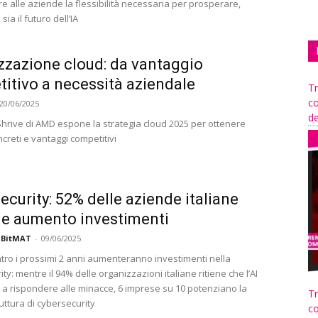
re alle aziende la flessibilità necessaria per prosperare,
ia il futuro dell’IA
zzazione cloud: da vantaggio
itivo a necessità aziendale
Tr
co
20/06/2025
de
hrive di AMD espone la strategia cloud 2025 per ottenere
oncreti e vantaggi competitivi
ecurity: 52% delle aziende italiane
e aumento investimenti
 BitMAT
-
09/06/2025
Entro i prossimi 2 anni aumenteranno investimenti nella
ty: mentre il 94% delle organizzazioni italiane ritiene che l’AI
à a rispondere alle minacce, 6 imprese su 10 potenziano la
Tr
uttura di cybersecurity
co