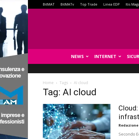
BitMAT
BitMATv
Top Trade
Linea EDP
Itis Mag
NEWS
INTERNET
SICU
Home
Tags
AI cloud
Tag: AI cloud
Cloud:
infrast
Redazione
Secondo Eq