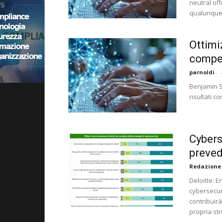
neutral off
qualunque s
Ottimi
compet
parnoldi
-
Benjamin S
risultati c
Cybers
preved
Redazione
Deloitte: 
cybersecuri
contribuir
propria str