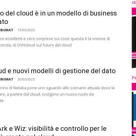
st
uro del cloud è in un modello di business
ato
 BitMAT
-
13/03/2025
 eccellenti e zero sorprese sui costi: questa è la visione di
ccenda, di OVHcloud sul futuro del cloud
oud e nuovi modelli di gestione del dato
Pe
 BitMAT
-
20/02/2025
nino di Netalia pone uno sguardo allo scenario attuale dove le
ure, a partire dal cloud, svolgono un nuovo ruolo da
te
k e Wiz: visibilità e controllo per le