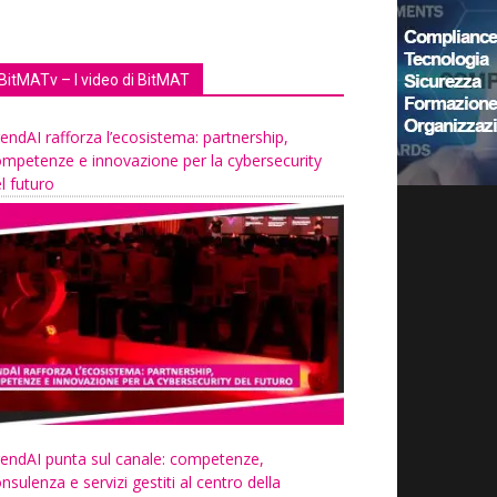
BitMATv – I video di BitMAT
endAI rafforza l’ecosistema: partnership,
mpetenze e innovazione per la cybersecurity
l futuro
endAI punta sul canale: competenze,
nsulenza e servizi gestiti al centro della