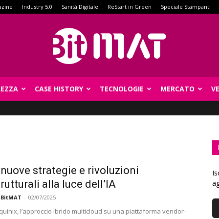
azine
Industry 5.0
Sanità Digitale
ReStart in Green
Speciale Stampanti
REZZA
CASE HISTORY
TECNOLOGIE
MERCATO
V
BitMat
 nuove strategie e rivoluzioni
Is
rutturali alla luce dell’IA
ag
 BitMAT
-
02/07/2025
uinix, l’approccio ibrido multicloud su una piattaforma vendor-