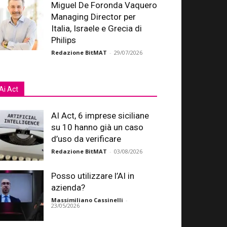
Miguel De Foronda Vaquero
Managing Director per
Italia, Israele e Grecia di
Philips
Redazione BitMAT
-
29/07/2026
Ai Act
AI Act, 6 imprese siciliane
su 10 hanno già un caso
d’uso da verificare
Redazione BitMAT
-
03/08/2026
Posso utilizzare l’AI in
azienda?
Massimiliano Cassinelli
-
23/05/2026