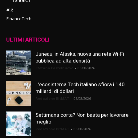
FantaICT
.ing
FinanceTech
ULTIMI ARTICOLI
Juneau, in Alaska, nuova una rete Wi-Fi
pubblica ad alta densità
Stefano Castelnuovo
-
06/08/2026
L’ecosistema Tech italiano sfiora i 140
miliardi di dollari
Redazione BitMAT
-
06/08/2026
Settimana corta? Non basta per lavorare
meglio
Redazione BitMAT
-
06/08/2026