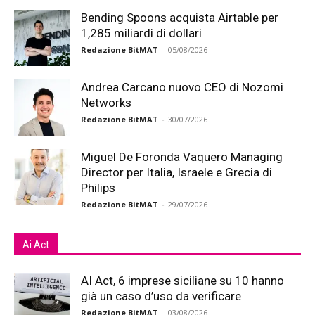
Bending Spoons acquista Airtable per
1,285 miliardi di dollari
Redazione BitMAT
-
05/08/2026
Andrea Carcano nuovo CEO di Nozomi
Networks
Redazione BitMAT
-
30/07/2026
Miguel De Foronda Vaquero Managing
Director per Italia, Israele e Grecia di
Philips
Redazione BitMAT
-
29/07/2026
Ai Act
AI Act, 6 imprese siciliane su 10 hanno
già un caso d’uso da verificare
Redazione BitMAT
-
03/08/2026