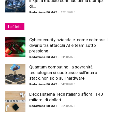
inkjet a modulo continuo per la stampa
di...
Redazione BitMAT
-
17/06/2026
I più letti
Cybersecurity aziendale: come colmare il
divario tra attacchi AI e team sotto
pressione
Redazione BitMAT
-
03/08/2026
Quantum computing: la sovranità
tecnologica si costruisce sull’intero
stack, non solo sull’hardware
Redazione BitMAT
-
04/08/2026
L’ecosistema Tech italiano sfiora i 140
miliardi di dollari
Redazione BitMAT
-
06/08/2026