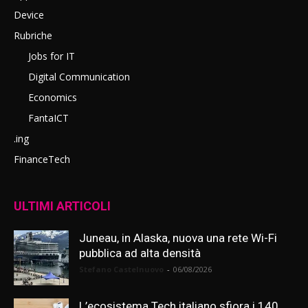
Device
Rubriche
Jobs for IT
Digital Communication
Economics
FantaICT
.ing
FinanceTech
ULTIMI ARTICOLI
Juneau, in Alaska, nuova una rete Wi-Fi
pubblica ad alta densità
Stefano Castelnuovo
-
06/08/2026
L’ecosistema Tech italiano sfiora i 140