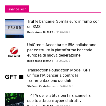
FinanceTech
Truffe bancarie, 36mila euro in fumo con
un SMS
Redazione BitMAT
-
31/07/2026
UniCredit, Accenture e IBM collaborano
per costruire la piattaforma bancaria
europea di nuova generazione
Redazione BitMAT
-
31/07/2026
Transaction Foundation Model: GFT
unifica l’IA bancaria contro la
frammentazione dei dati
Stefano Castelnuovo
-
24/07/2026
Il 41% delle istituzioni finanziarie ha
subito attacchi cyber distruttivi