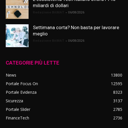
miliardi di dollari
Redazione BitMAT
-
06/08/2026
Settimana corta? Non basta per lavorare
meglio
Redazione BitMAT
-
06/08/2026
CATEGORIE PIÙ LETTE
News
13800
Portale Focus On
12595
Portale Evidenza
8323
Sicurezza
3137
Portale Slider
2785
FinanceTech
2736