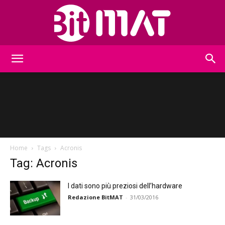
BitMat
Home
Tags
Acronis
Tag: Acronis
I dati sono più preziosi dell’hardware
Redazione BitMAT
-
31/03/2016