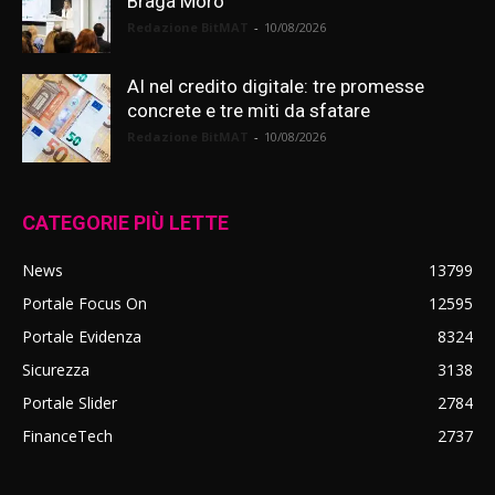
Braga Moro
Redazione BitMAT
-
10/08/2026
AI nel credito digitale: tre promesse
concrete e tre miti da sfatare
Redazione BitMAT
-
10/08/2026
CATEGORIE PIÙ LETTE
News
13799
Portale Focus On
12595
Portale Evidenza
8324
Sicurezza
3138
Portale Slider
2784
FinanceTech
2737