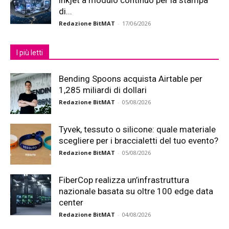
inkjet a modulo continuo per la stampa
di...
Redazione BitMAT
-
17/06/2026
I più letti
Bending Spoons acquista Airtable per
1,285 miliardi di dollari
Redazione BitMAT
-
05/08/2026
Tyvek, tessuto o silicone: quale materiale
scegliere per i braccialetti del tuo evento?
Redazione BitMAT
-
05/08/2026
FiberCop realizza un’infrastruttura
nazionale basata su oltre 100 edge data
center
Redazione BitMAT
-
04/08/2026