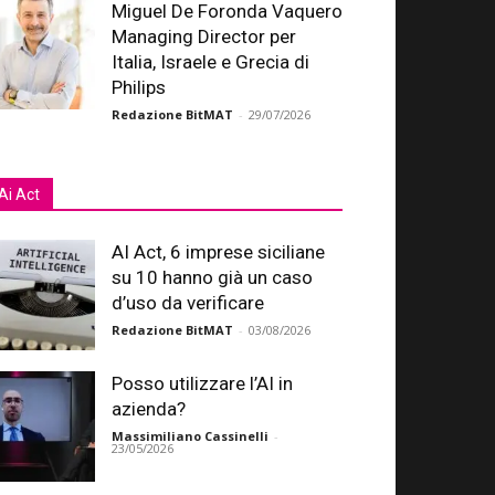
Miguel De Foronda Vaquero
Managing Director per
Italia, Israele e Grecia di
Philips
Redazione BitMAT
-
29/07/2026
Ai Act
AI Act, 6 imprese siciliane
su 10 hanno già un caso
d’uso da verificare
Redazione BitMAT
-
03/08/2026
Posso utilizzare l’AI in
azienda?
Massimiliano Cassinelli
-
23/05/2026