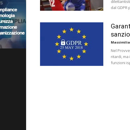
dilettantis
dal GDPR p
Garant
sanzio
Massimilia
Nel Provve
ritardi, ma
funzioni is