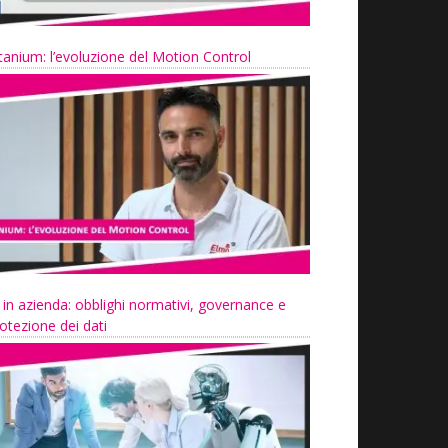
tanium: l’evoluzione del Motion Control
 in azienda: obblighi normativi, governance e
otezione dei dati