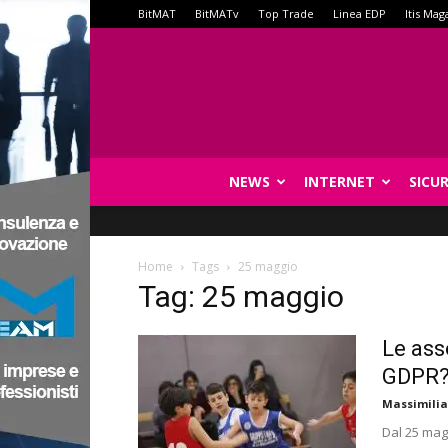
BitMAT
BitMATv
Top Trade
Linea EDP
Itis Mag
NEWS
INTERNET
SICU
Home
Tags
25 maggio
Tag: 25 maggio
Le ass
GDPR
Massimilia
Dal 25 mag