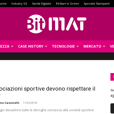
azine
Industry 5.0
Sanità Digitale
ReStart in Green
Speciale Stampanti
REZZA
CASE HISTORY
TECNOLOGIE
MERCATO
V
BitMat
ociazioni sportive devono rispettare il
Is
?
ag
no Cassinelli
-
11/05/2018
gio decadono tutte le deroghe concesse alle società sportive