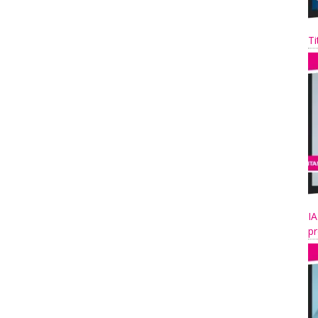
Ti
IA
pr