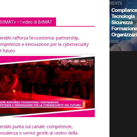
BitMATv – I video di BitMAT
endAI rafforza l’ecosistema: partnership,
mpetenze e innovazione per la cybersecurity
l futuro
endAI punta sul canale: competenze,
nsulenza e servizi gestiti al centro della