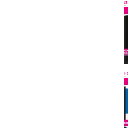
st
Pe