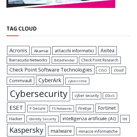
TAG CLOUD
Acronis
Axitea
attacchi informatici
Akamai
Barracuda Networks
Check Point Research
Bitdefender
Check Point Software Technologies
cloud
CISO
CyberArk
Commvault
cybercrime
Cybersecurity
cyber security
DDoS
ESET
Fortinet
FireEye
F-Secure
F5 Networks
intelligenza artificiale (AI)
Hacker
Iot
Identity Security
Kaspersky
malware
minacce informatiche