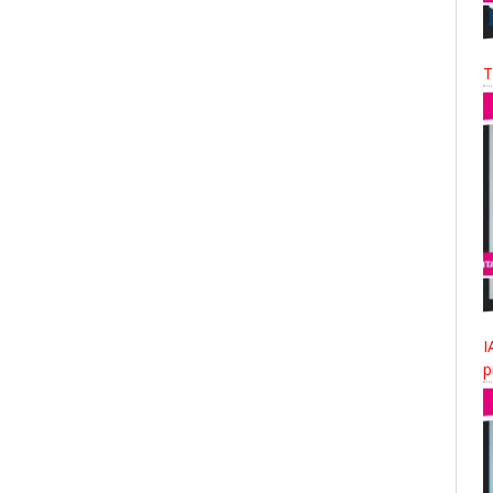
T
I
p