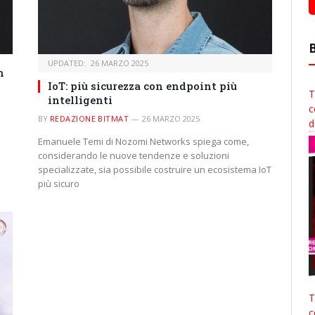
UPDATED:
26 MARZO 2025
n
IoT: più sicurezza con endpoint più
T
intelligenti
c
BY
REDAZIONE BITMAT
26 MARZO 2025
d
Emanuele Temi di Nozomi Networks spiega come,
considerando le nuove tendenze e soluzioni
specializzate, sia possibile costruire un ecosistema IoT
più sicuro
T
c