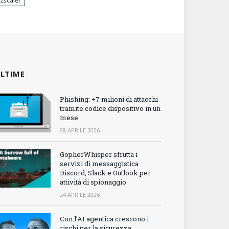
Zscaler
LTIME
Phishing: +7 milioni di attacchi
tramite codice dispositivo in un
mese
28 APRILE 2026
GopherWhisper sfrutta i
servizi di messaggistica
Discord, Slack e Outlook per
attività di spionaggio
24 APRILE 2026
Con l’AI agentica crescono i
rischi per la sicurezza