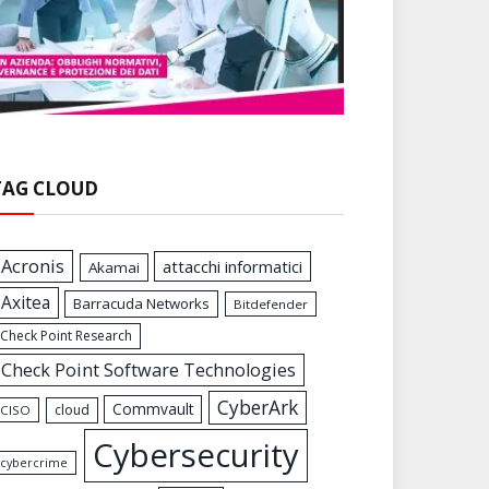
TAG CLOUD
Acronis
attacchi informatici
Akamai
Axitea
Barracuda Networks
Bitdefender
Check Point Research
Check Point Software Technologies
CyberArk
Commvault
cloud
CISO
Cybersecurity
cybercrime