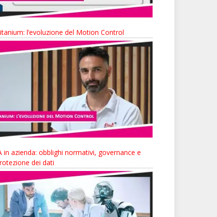
itanium: l’evoluzione del Motion Control
A in azienda: obblighi normativi, governance e
rotezione dei dati