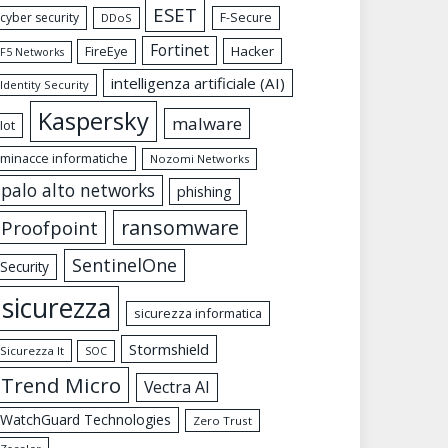
ESET
cyber security
F-Secure
DDoS
Fortinet
FireEye
Hacker
F5 Networks
intelligenza artificiale (AI)
Identity Security
Kaspersky
malware
Iot
minacce informatiche
Nozomi Networks
palo alto networks
phishing
ransomware
Proofpoint
SentinelOne
Security
sicurezza
sicurezza informatica
Stormshield
Sicurezza It
SOC
Trend Micro
Vectra AI
WatchGuard Technologies
Zero Trust