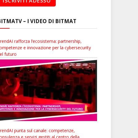
BITMATV – I VIDEO DI BITMAT
rendAI rafforza l’ecosistema: partnership,
ompetenze e innovazione per la cybersecurity
el futuro
rendAI punta sul canale: competenze,
onsulenza e servizi gestiti al centro della