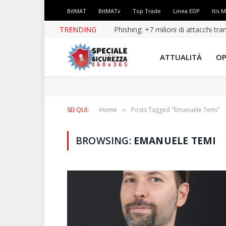
BitMAT
BitMATv
Top Trade
Linea EDP
Itis 
TRENDING
Phishing: +7 milioni di attacchi tr
ATTUALITÀ
OP
SEI QUI:
Home
Posts Tagged "Emanuele Temi"
»
BROWSING:
EMANUELE TEMI