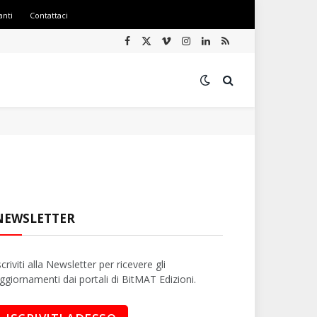
anti
Contattaci
Facebook
X
Vimeo
Instagram
LinkedIn
RSS
(Twitter)
NEWSLETTER
scriviti alla Newsletter per ricevere gli
ggiornamenti dai portali di BitMAT Edizioni.