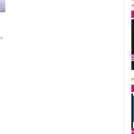
s
si
P