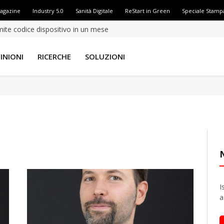
Magazine
Industry 5.0
Sanità Digitale
ReStart in Green
Speciale Stamp
amite codice dispositivo in un mese
INIONI
RICERCHE
SOLUZIONI
I
a