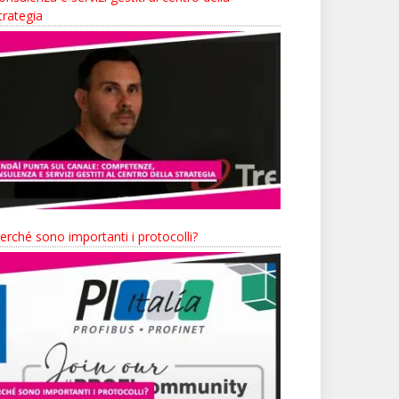
trategia
erché sono importanti i protocolli?