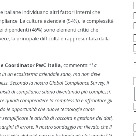
 italiane individuano altri fattori interni che
pliance. La cultura aziendale (54%), la complessità
i dipendenti (46%) sono elementi critici che
vece, la principale difficoltà è rappresentata dalla
te Coordinator PwC Italia,
commenta: “
La
 in un ecosistema aziendale sano, ma non deve
iness. Secondo la nostra Global Compliance Survey, il
quisiti di compliance stiano diventando più complessi,
rre quindi comprendere la complessità e affrontare gli
endo le opportunità che nuove tecnologie come
 semplificare le attività di raccolta e gestione dei dati,
margini di errore. Il nostro sondaggio ha rilevato che il
2% a livello globale) non sta testando né utilizzando l’AI