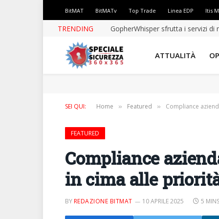
BitMAT
BitMATv
Top Trade
Linea EDP
Itis 
TRENDING
ATTUALITÀ
OP
SEI QUI:
Home
Featured
Compliance aziendal
»
»
FEATURED
Compliance azienda
in cima alle priorit
BY
REDAZIONE BITMAT
10 APRILE 2025
5 MIN