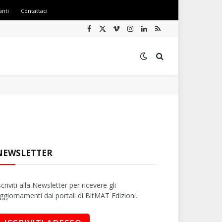
anti
Contattaci
Facebook
X
Vimeo
Instagram
LinkedIn
RSS
(Twitter)
NEWSLETTER
scriviti alla Newsletter per ricevere gli
ggiornamenti dai portali di BitMAT Edizioni.