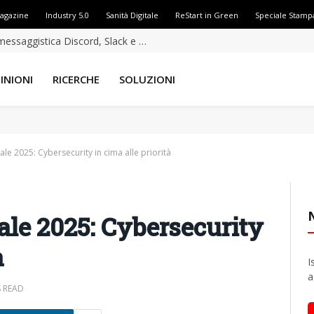
Magazine
Industry 5.0
Sanità Digitale
ReStart in Green
Speciale Stamp
GopherWhisper sfrutta i servizi di messaggistica Discord, Slack e Outlook per attività di spionaggio
INIONI
RICERCHE
SOLUZIONI
e 2025: Cybersecurity in cima alle priorità
le 2025: Cybersecurity
à
I
a
S READ