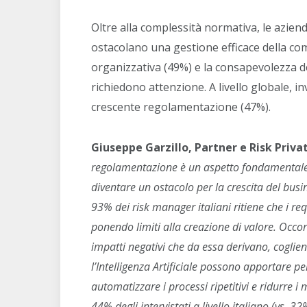
Oltre alla complessità normativa, le aziende
ostacolano una gestione efficace della com
organizzativa (49%) e la consapevolezza de
richiedono attenzione. A livello globale, in
crescente regolamentazione (47%).
Giuseppe Garzillo, Partner e Risk Priva
regolamentazione è un aspetto fondamentale
diventare un ostacolo per la crescita del bus
93% dei risk manager italiani ritiene che i re
ponendo limiti alla creazione di valore. Occo
impatti negativi che da essa derivano, cogli
l’Intelligenza Artificiale possono apportare per
automatizzare i processi ripetitivi e ridurre i 
44% degli intervistati a livello italiano (vs. 3