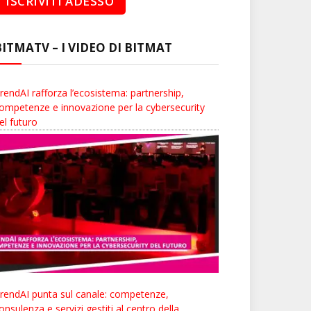
BITMATV – I VIDEO DI BITMAT
rendAI rafforza l’ecosistema: partnership,
ompetenze e innovazione per la cybersecurity
el futuro
rendAI punta sul canale: competenze,
onsulenza e servizi gestiti al centro della