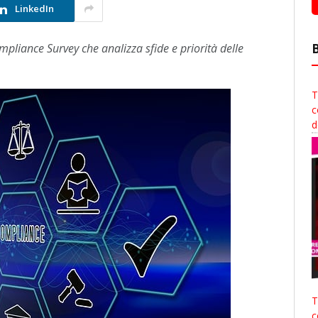
LinkedIn
ompliance Survey che analizza sfide e priorità delle
T
c
d
T
c