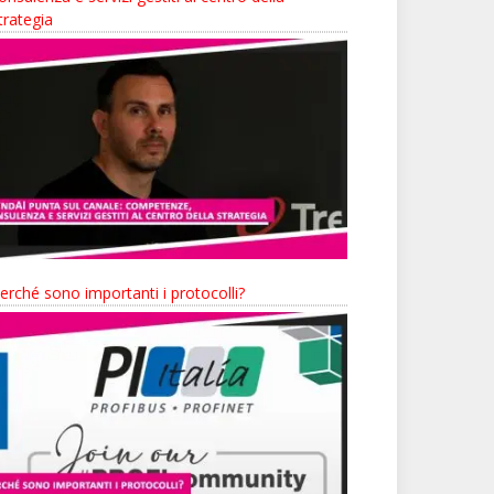
trategia
erché sono importanti i protocolli?