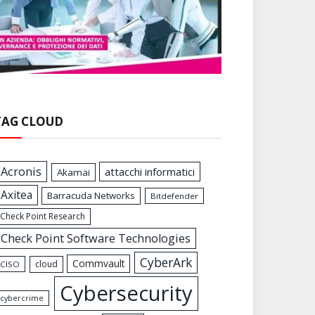
TAG CLOUD
Acronis
attacchi informatici
Akamai
Axitea
Barracuda Networks
Bitdefender
Check Point Research
Check Point Software Technologies
CyberArk
Commvault
cloud
CISO
Cybersecurity
cybercrime