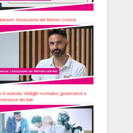
itanium: l’evoluzione del Motion Control
A in azienda: obblighi normativi, governance e
rotezione dei dati