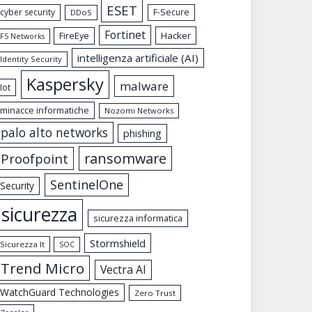
ESET
cyber security
F-Secure
DDoS
Fortinet
FireEye
Hacker
F5 Networks
intelligenza artificiale (AI)
Identity Security
Kaspersky
malware
Iot
minacce informatiche
Nozomi Networks
palo alto networks
phishing
ransomware
Proofpoint
SentinelOne
Security
sicurezza
sicurezza informatica
Stormshield
Sicurezza It
SOC
Trend Micro
Vectra AI
WatchGuard Technologies
Zero Trust