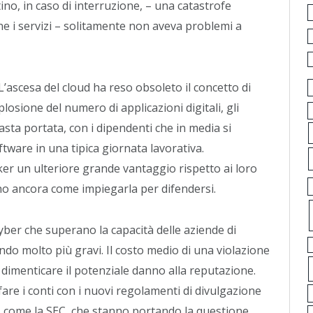
tino, in caso di interruzione, – una catastrofe
ine i servizi – solitamente non aveva problemi a
ascesa del cloud ha reso obsoleto il concetto di
losione del numero di applicazioni digitali, gli
asta portata, con i dipendenti che in media si
ftware in una tipica giornata lavorativa.
acker un ulteriore grande vantaggio rispetto ai loro
anno ancora come impiegarla per difendersi.
 cyber che superano la capacità delle aziende di
ndo molto più gravi. Il costo medio di una violazione
za dimenticare il potenziale danno alla reputazione.
are i conti con i nuovi regolamenti di divulgazione
i, come la SEC, che stanno portando la questione