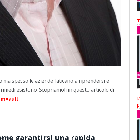
T
no ma spesso le aziende faticano a riprendersi e
rimedi esistono. Scopriamoli in questo articolo di
mvault
.
I
p
come garantirsi una rapida