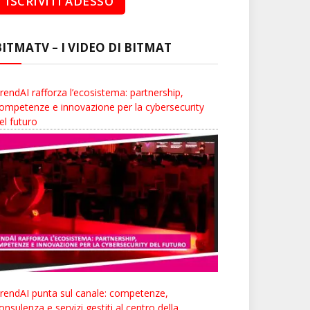
BITMATV – I VIDEO DI BITMAT
rendAI rafforza l’ecosistema: partnership,
ompetenze e innovazione per la cybersecurity
el futuro
rendAI punta sul canale: competenze,
onsulenza e servizi gestiti al centro della