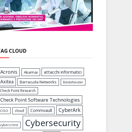
TAG CLOUD
Acronis
attacchi informatici
Akamai
Axitea
Barracuda Networks
Bitdefender
Check Point Research
Check Point Software Technologies
CyberArk
Commvault
cloud
CISO
Cybersecurity
cybercrime