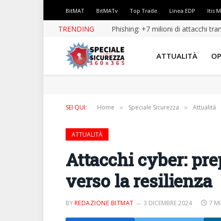
BitMAT
BitMATv
Top Trade
Linea EDP
Itis 
TRENDING
Phishing: +7 milioni di attacchi tr
ATTUALITÀ
OP
SEI QUI:
Home
Speciale Sicurezza
Attualità
»
»
ATTUALITÀ
Attacchi cyber: pre
verso la resilienza
BY
REDAZIONE BITMAT
3 DICEMBRE 2024
7 M