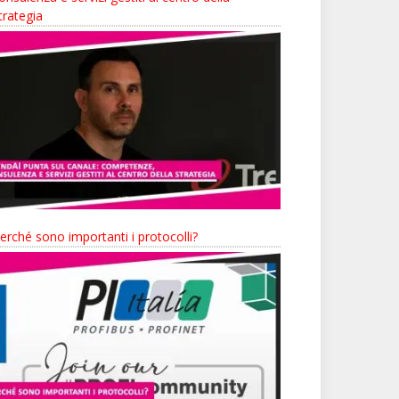
trategia
erché sono importanti i protocolli?