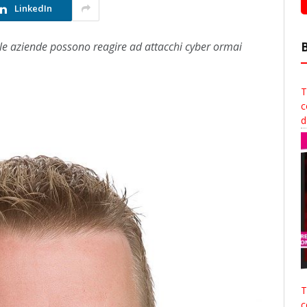
LinkedIn
 aziende possono reagire ad attacchi cyber ormai
T
c
d
T
c