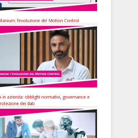
itanium: l’evoluzione del Motion Control
A in azienda: obblighi normativi, governance e
rotezione dei dati