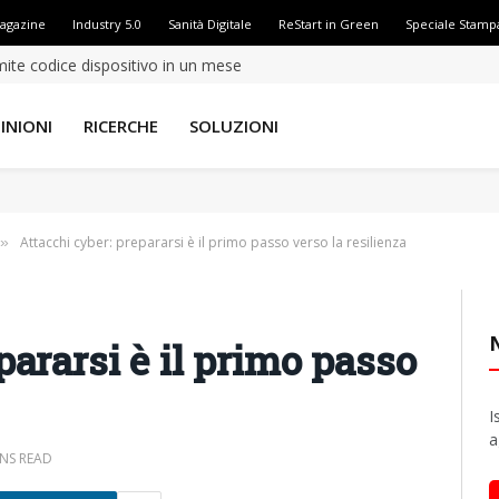
Magazine
Industry 5.0
Sanità Digitale
ReStart in Green
Speciale Stamp
amite codice dispositivo in un mese
INIONI
RICERCHE
SOLUZIONI
Attacchi cyber: prepararsi è il primo passo verso la resilienza
»
pararsi è il primo passo
I
a
INS READ