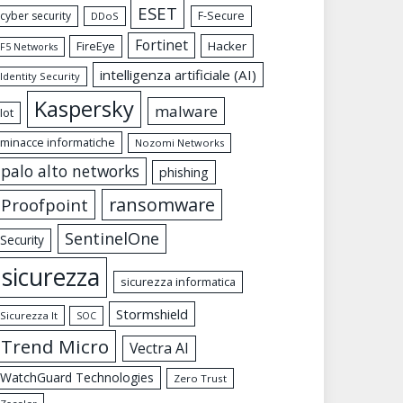
ESET
cyber security
F-Secure
DDoS
Fortinet
FireEye
Hacker
F5 Networks
intelligenza artificiale (AI)
Identity Security
Kaspersky
malware
Iot
minacce informatiche
Nozomi Networks
palo alto networks
phishing
ransomware
Proofpoint
SentinelOne
Security
sicurezza
sicurezza informatica
Stormshield
Sicurezza It
SOC
Trend Micro
Vectra AI
WatchGuard Technologies
Zero Trust