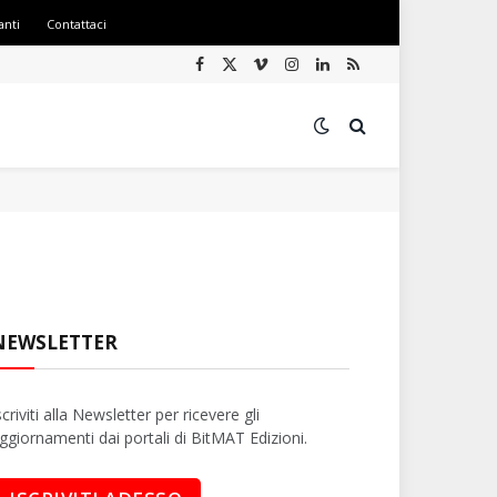
anti
Contattaci
Facebook
X
Vimeo
Instagram
LinkedIn
RSS
(Twitter)
NEWSLETTER
scriviti alla Newsletter per ricevere gli
ggiornamenti dai portali di BitMAT Edizioni.