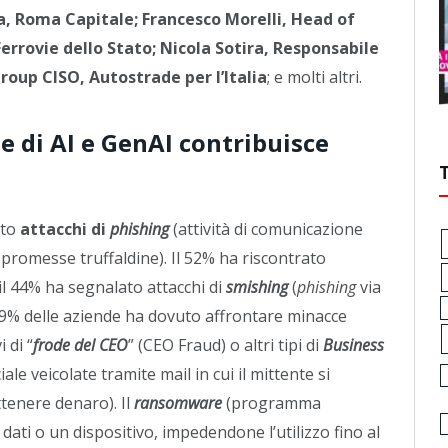
, Roma Capitale; Francesco Morelli, Head of
rrovie dello Stato; Nicola Sotira, Responsabile
Group CISO, Autostrade per l’Italia
; e molti altri.
ne di AI e GenAI contribuisce
ito
attacchi di
phishing
(attività di comunicazione
 promesse truffaldine). Il 52% ha riscontrato
il 44% ha segnalato attacchi di
smishing
(
phishing
via
 39% delle aziende ha dovuto affrontare minacce
 di “
frode del CEO
” (CEO Fraud) o altri tipi di
Business
ale veicolate tramite mail in cui il mittente si
ttenere denaro). Il
ransomware
(programma
 dati o un dispositivo, impedendone l’utilizzo fino al