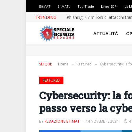
BitMAT
BitMATv
Top Trade
Linea EDP
Itis 
TRENDING
Phishing: +7 milioni di attacchi tr
ATTUALITÀ
OP
SEI QUI:
Home
Featured
Cybersecurity: la f
»
»
FEATURED
Cybersecurity: la f
passo verso la cybe
BY
REDAZIONE BITMAT
14 NOVEMBRE 2024
4