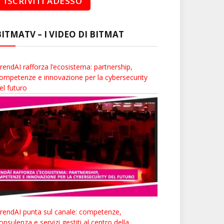
BITMATV – I VIDEO DI BITMAT
rendAI rafforza l’ecosistema: partnership,
ompetenze e innovazione per la cybersecurity
el futuro
rendAI punta sul canale: competenze,
onsulenza e servizi gestiti al centro della