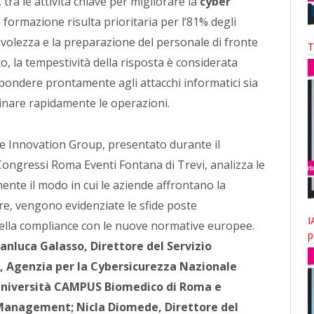
, tra le attività chiave per migliorare la
cyber
formazione risulta prioritaria per l’81% degli
evolezza e la preparazione del personale di fronte
T
o, la tempestività della risposta è considerata
rispondere prontamente agli attacchi informatici sia
tinare rapidamente le operazioni.
he Innovation Group, presentato durante il
Congressi Roma Eventi Fontana di Trevi, analizza le
nte il modo in cui le aziende affrontano la
lare, vengono evidenziate le sfide poste
I
to della compliance con le nuove normative europee.
p
anluca Galasso, Direttore del Servizio
r, Agenzia per la Cybersicurezza Nazionale
, Università CAMPUS Biomedico di Roma e
 Management; Nicla Diomede, Direttore del