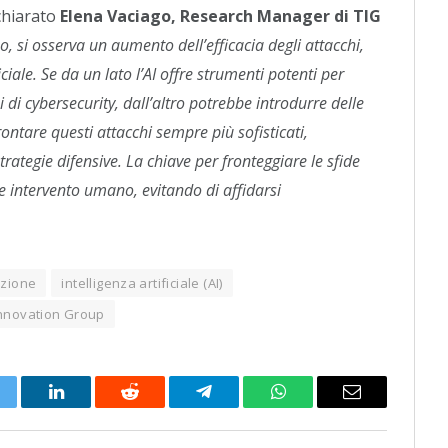
chiarato
Elena Vaciago, Research Manager di TIG
o, si osserva un aumento dell’efficacia degli attacchi,
iciale. Se da un lato l’AI offre strumenti potenti per
 di cybersecurity, dall’altro potrebbe introdurre delle
ontare questi attacchi sempre più sofisticati,
strategie difensive. La chiave per fronteggiare le sfide
 e intervento umano, evitando di affidarsi
zione
intelligenza artificiale (AI)
Innovation Group
itter
LinkedIn
Reddit
Telegram
WhatsApp
Email