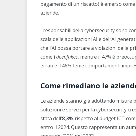
pagamento di un riscatto) è emerso come u
aziende.
I responsabili della cybersecurity sono cons
scala delle applicazioni AI e dell’AI genera
che l’AI possa portare a violazioni della pri
come i
deepfakes
, mentre il 47% è preoccup
errati e il 46% teme comportamenti imprevi
Come rimediano le aziend
Le aziende stanno già adottando misure per
soluzioni e servizi per la cybersecurity c
stata dell’
8,3%
rispetto al budget ICT comp
entro il 2024. Questo rappresenta un aumen
spesa del 7,2% nel 2023.