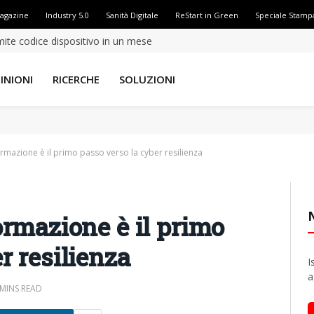
Magazine
Industry 5.0
Sanità Digitale
ReStart in Green
Speciale Stamp
amite codice dispositivo in un mese
INIONI
RICERCHE
SOLUZIONI
ormazione è il primo passo verso la cyber resilienza
ormazione è il primo
r resilienza
I
a
 MINS READ