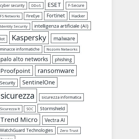
ESET
cyber security
F-Secure
DDoS
Fortinet
FireEye
Hacker
F5 Networks
intelligenza artificiale (AI)
Identity Security
Kaspersky
malware
Iot
minacce informatiche
Nozomi Networks
palo alto networks
phishing
ransomware
Proofpoint
SentinelOne
Security
sicurezza
sicurezza informatica
Stormshield
Sicurezza It
SOC
Trend Micro
Vectra AI
WatchGuard Technologies
Zero Trust