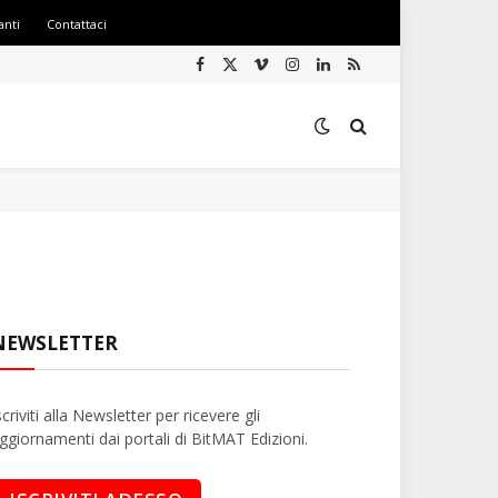
anti
Contattaci
Facebook
X
Vimeo
Instagram
LinkedIn
RSS
(Twitter)
NEWSLETTER
scriviti alla Newsletter per ricevere gli
ggiornamenti dai portali di BitMAT Edizioni.