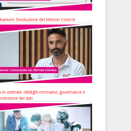
itanium: l’evoluzione del Motion Control
A in azienda: obblighi normativi, governance e
rotezione dei dati