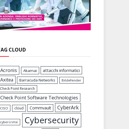
TAG CLOUD
Acronis
attacchi informatici
Akamai
Axitea
Barracuda Networks
Bitdefender
Check Point Research
Check Point Software Technologies
CyberArk
Commvault
cloud
CISO
Cybersecurity
cybercrime