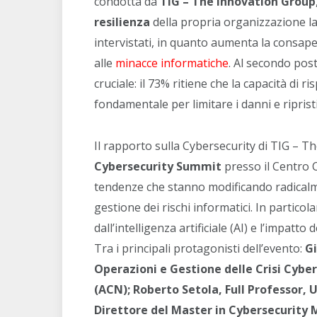
condotta da
TIG – The Innovation Group
resilienza
della propria organizzazione la 
intervistati, in quanto aumenta la consap
alle
minacce informatiche
. Al secondo post
cruciale: il 73% ritiene che la capacità di 
fondamentale per limitare i danni e ripris
Il rapporto sulla Cybersecurity di TIG – T
Cybersecurity Summit
presso il Centro 
tendenze che stanno modificando radicalme
gestione dei rischi informatici. In partico
dall’intelligenza artificiale (AI) e l’impat
Tra i principali protagonisti dell’evento:
Gi
Operazioni e Gestione delle Crisi Cybe
(ACN); Roberto Setola, Full Professor
Direttore del Master in Cybersecurity