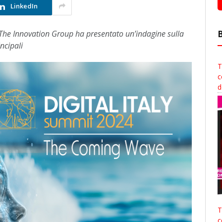
LinkedIn
 The Innovation Group ha presentato un’indagine sulla
ncipali
T
c
d
T
c