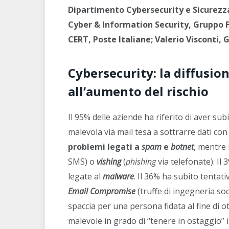
Dipartimento Cybersecurity e Sicurezza
Cyber & Information Security, Gruppo Fe
CERT, Poste Italiane; Valerio Visconti, 
Cybersecurity: la diffusio
all’aumento del rischio
Il 95% delle aziende ha riferito di aver sub
malevola via mail tesa a sottrarre dati con
problemi legati a
spam
e
botnet
, mentre 
SMS) o
vishing
(
phishing
via telefonate). Il
legate al
malware
. Il 36% ha subito tentativi
Email Compromise
(truffe di ingegneria soci
spaccia per una persona fidata al fine di o
malevole in grado di “tenere in ostaggio” i