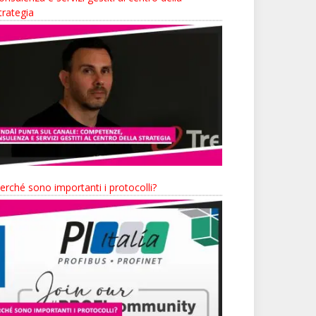
trategia
erché sono importanti i protocolli?