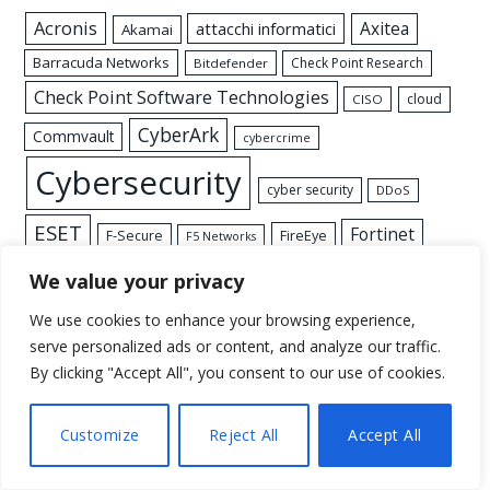
Acronis
Axitea
attacchi informatici
Akamai
Barracuda Networks
Check Point Research
Bitdefender
Check Point Software Technologies
cloud
CISO
CyberArk
Commvault
cybercrime
Cybersecurity
cyber security
DDoS
ESET
Fortinet
FireEye
F-Secure
F5 Networks
intelligenza artificiale (AI)
Hacker
Iot
Identity Security
We value your privacy
Kaspersky
malware
minacce informatiche
We use cookies to enhance your browsing experience,
serve personalized ads or content, and analyze our traffic.
palo alto networks
phishing
Nozomi Networks
By clicking "Accept All", you consent to our use of cookies.
ransomware
Proofpoint
Security
Customize
Reject All
Accept All
sicurezza
SentinelOne
Stormshield