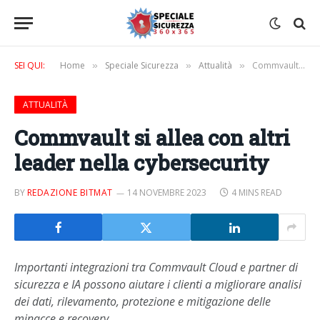
SEI QUI:
Home
Speciale Sicurezza
Attualità
Commvault si allea con altri leader nella cybersecurity
»
»
»
ATTUALITÀ
Commvault si allea con altri
leader nella cybersecurity
BY
REDAZIONE BITMAT
14 NOVEMBRE 2023
4 MINS READ
Importanti integrazioni tra Commvault Cloud e partner di
sicurezza e IA possono aiutare i clienti a migliorare analisi
dei dati, rilevamento, protezione e mitigazione delle
minacce e recovery