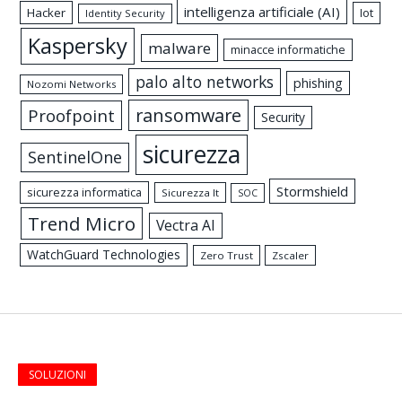
intelligenza artificiale (AI)
Hacker
Iot
Identity Security
Kaspersky
malware
minacce informatiche
palo alto networks
phishing
Nozomi Networks
ransomware
Proofpoint
Security
sicurezza
SentinelOne
Stormshield
sicurezza informatica
Sicurezza It
SOC
Trend Micro
Vectra AI
WatchGuard Technologies
Zero Trust
Zscaler
SOLUZIONI