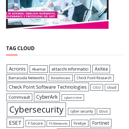
TAG CLOUD
Acronis
Axitea
attacchi informatici
Akamai
Barracuda Networks
Check Point Research
Bitdefender
Check Point Software Technologies
cloud
CISO
CyberArk
Commvault
cybercrime
Cybersecurity
cyber security
DDoS
ESET
Fortinet
FireEye
F-Secure
F5 Networks