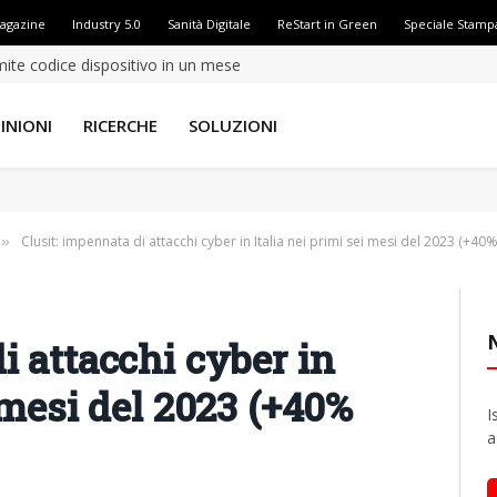
Magazine
Industry 5.0
Sanità Digitale
ReStart in Green
Speciale Stamp
amite codice dispositivo in un mese
INIONI
RICERCHE
SOLUZIONI
Clusit: impennata di attacchi cyber in Italia nei primi sei mesi del 2023 (+40%
»
i attacchi cyber in
i mesi del 2023 (+40%
I
a