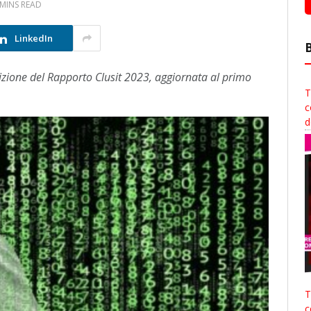
 MINS READ
LinkedIn
izione del Rapporto Clusit 2023, aggiornata al primo
T
c
d
T
c