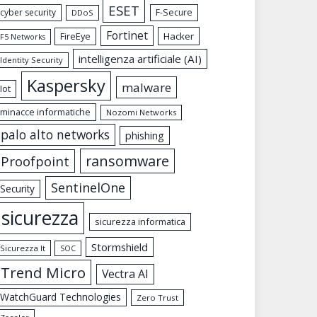
ESET
cyber security
F-Secure
DDoS
Fortinet
FireEye
Hacker
F5 Networks
intelligenza artificiale (AI)
Identity Security
Kaspersky
malware
Iot
minacce informatiche
Nozomi Networks
palo alto networks
phishing
ransomware
Proofpoint
SentinelOne
Security
sicurezza
sicurezza informatica
Stormshield
Sicurezza It
SOC
Trend Micro
Vectra AI
WatchGuard Technologies
Zero Trust