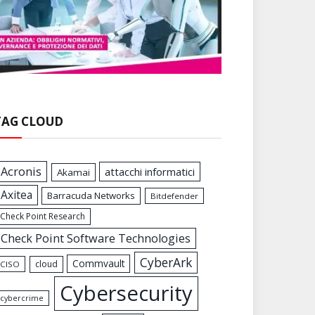
TAG CLOUD
Acronis
attacchi informatici
Akamai
Axitea
Barracuda Networks
Bitdefender
Check Point Research
Check Point Software Technologies
CyberArk
Commvault
cloud
CISO
Cybersecurity
cybercrime