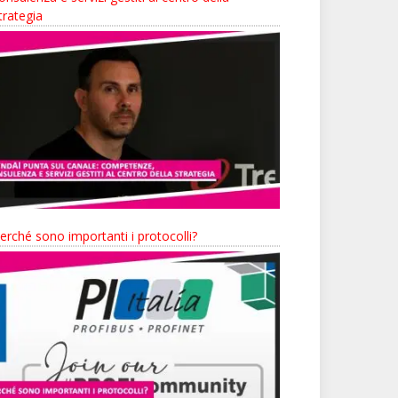
trategia
erché sono importanti i protocolli?