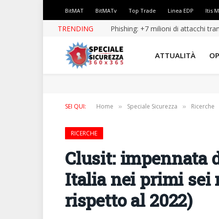
BitMAT
BitMATv
Top Trade
Linea EDP
Itis 
TRENDING
Phishing: +7 milioni di attacchi tr
ATTUALITÀ
OP
SEI QUI:
Home
Speciale Sicurezza
Ricerche
»
»
RICERCHE
Clusit: impennata d
Italia nei primi se
rispetto al 2022)