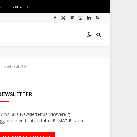
anti
Contattaci
Facebook
X
Vimeo
Instagram
LinkedIn
RSS
(Twitter)
 rispetto al 2022)
NEWSLETTER
scriviti alla Newsletter per ricevere gli
ggiornamenti dai portali di BitMAT Edizioni.