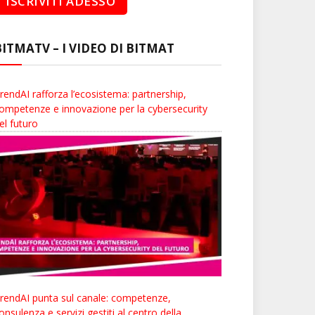
BITMATV – I VIDEO DI BITMAT
rendAI rafforza l’ecosistema: partnership,
ompetenze e innovazione per la cybersecurity
el futuro
rendAI punta sul canale: competenze,
onsulenza e servizi gestiti al centro della