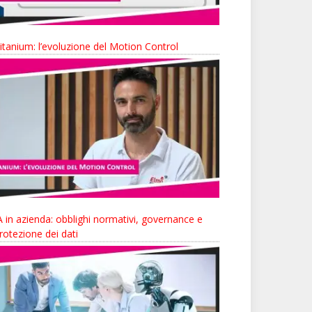
itanium: l’evoluzione del Motion Control
A in azienda: obblighi normativi, governance e
rotezione dei dati